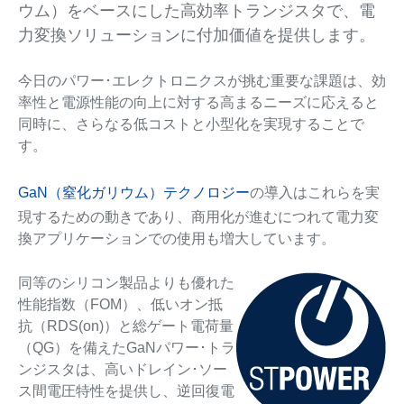
ウム）をベースにした高効率トランジスタで、電
力変換ソリューションに付加価値を提供します。
今日のパワー･エレクトロニクスが挑む重要な課題は、効
率性と電源性能の向上に対する高まるニーズに応えると
同時に、さらなる低コストと小型化を実現することで
す。
GaN（窒化ガリウム）テクノロジー
の導入はこれらを実
現するための動きであり、商用化が進むにつれて電力変
換アプリケーションでの使用も増大しています。
同等のシリコン製品よりも優れた
性能指数（FOM）、低いオン抵
抗（RDS(on)）と総ゲート電荷量
（QG）を備えたGaNパワー･トラ
ンジスタは、高いドレイン･ソー
ス間電圧特性を提供し、逆回復電