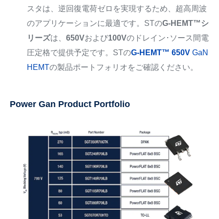
スタは、逆回復電荷ゼロを実現するため、超高周波
のアプリケーションに最適です。STの
G-HEMT™シ
リーズ
は、
650V
および
100V
のドレイン･ソース間電
圧定格で提供予定です。STの
G-HEMT™ 650V
GaN
HEMT
の製品ポートフォリオをご確認ください。
Power Gan Product Portfolio