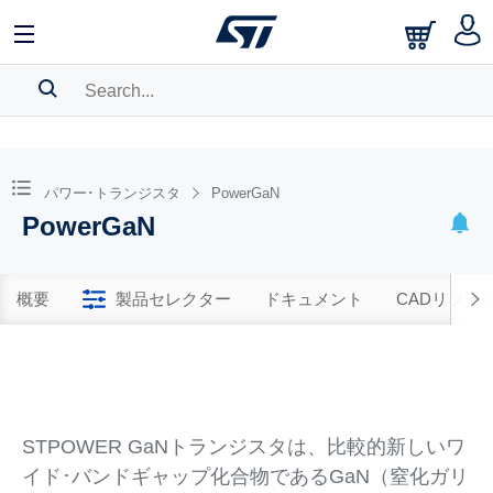
SEARCH HISTORY
BOOKMARK
パワー･トランジスタ
PowerGaN
PowerGaN
Please
log in
to show your saved searches.
概要
製品セレクター
ドキュメント
CADリソー
STPOWER GaNトランジスタは、比較的新しいワ
イド･バンドギャップ化合物であるGaN（窒化ガリ