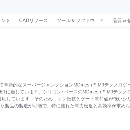
メント
CADリソース
ツール & ソフトウェア
品質 &
めて革新的なスーパージャンクションMDmesh™ M9テクノロ
MOSFETに適しています。シリコン･ベースのMDmesh™ M9
対応しています。そのため、オン抵抗とゲート電荷値が低いシリ
備えた製品の製造が可能で、特に優れた電力密度と高効率が求め