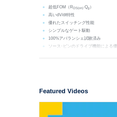
超低FOM（R
·Q
）
DS(on)
g
高いdV/dt特性
優れたスイッチング性能
シンプルなゲート駆動
100%アバランシェ試験済み
ソース･ピンのドライブ機能による
Featured Videos