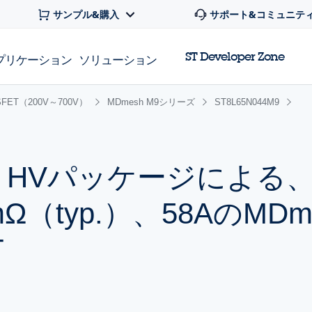
サンプル&購入
サポート&コミュニテ
ST Developer Zone
プリケーション
ソリューション
FET（200V～700V）
MDmesh M9シリーズ
ST8L65N044M9
 8x8 HVパッケージによ
Ω（typ.）、58AのMDme
T