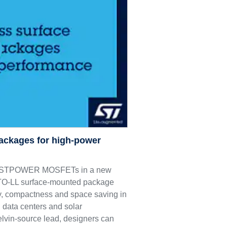
ackages for high-power
M9 STPOWER MOSFETs in a new
e TO-LL surface-mounted package
ncy, compactness and space saving in
 data centers and solar
elvin-source lead, designers can