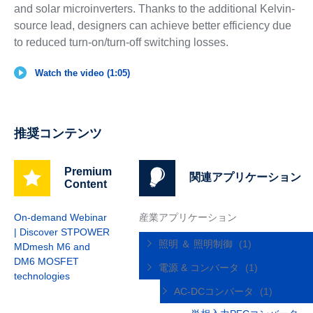
and solar microinverters. Thanks to the additional Kelvin-
source lead, designers can achieve better efficiency due
to reduced turn-on/turn-off switching losses.
Watch the video (1:05)
推奨コンテンツ
Premium
関連アプリケーション
Content
On-demand Webinar
産業アプリケーション
| Discover STPOWER
照明 ＆ 照明制御
(1)
MDmesh M6 and
DM6 MOSFET
電源 & コンバータ
(1)
technologies
AC-DCコンバータ
(1)