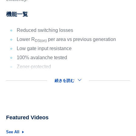
機能一覧
Reduced switching losses
Lower R
per area vs previous generation
DS(on)
Low gate input resistance
100% avalanche tested
Zener-protected
続きを読む
Featured Videos
See All