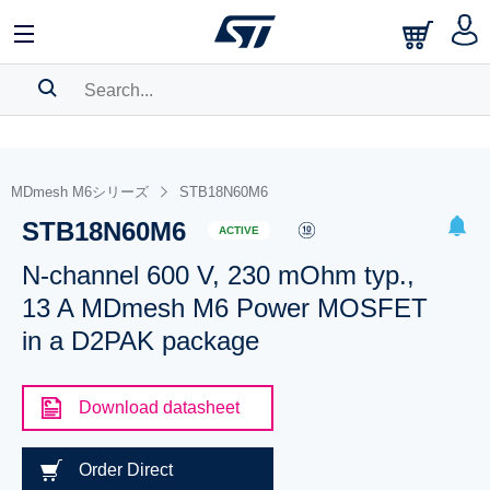
SEARCH HISTORY
BOOKMARK
MDmesh M6シリーズ
STB18N60M6
STB18N60M6
Please
log in
to show your saved searches.
ACTIVE
N-channel 600 V, 230 mOhm typ.,
13 A MDmesh M6 Power MOSFET
in a D2PAK package
Download datasheet
Order Direct