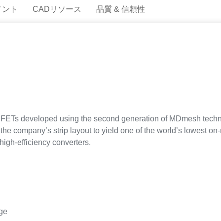
メント
CADリソース
品質 & 信頼性
ETs developed using the second generation of MDmesh techno
the company’s strip layout to yield one of the world’s lowest o
high-efficiency converters.
rge