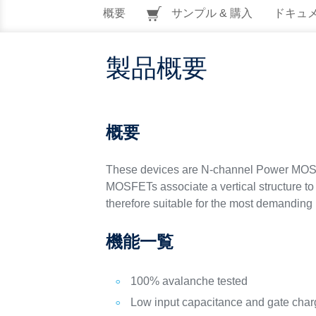
概要
サンプル & 購入
ドキュ
製品概要
概要
These devices are N-channel Power MOSF
MOSFETs associate a vertical structure to 
therefore suitable for the most demanding 
機能一覧
100% avalanche tested
Low input capacitance and gate cha