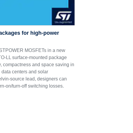
ackages for high-power
M9 STPOWER MOSFETs in a new
e TO-LL surface-mounted package
ncy, compactness and space saving in
 data centers and solar
elvin-source lead, designers can
rn-on/turn-off switching losses.