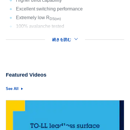
Higher dv/dt capability
Excellent switching performance
Extremely low R
DS(on)
100% avalanche tested
続きを読む
Featured Videos
See All