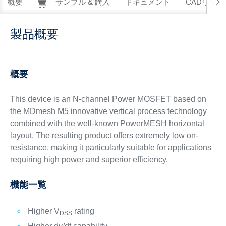
概要
サンプル & 購入
ドキュメント
CADリソー
製品概要
概要
This device is an N-channel Power MOSFET based on
the MDmesh M5 innovative vertical process technology
combined with the well-known PowerMESH horizontal
layout. The resulting product offers extremely low on-
resistance, making it particularly suitable for applications
requiring high power and superior efficiency.
機能一覧
Higher V
rating
DSS