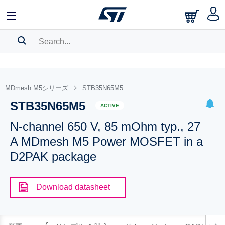
SEARCH HISTORY
BOOKMARK
MDmesh M5シリーズ
STB35N65M5
STB35N65M5
Please
log in
to show your saved searches.
ACTIVE
N-channel 650 V, 85 mOhm typ., 27
A MDmesh M5 Power MOSFET in a
D2PAK package
Download datasheet