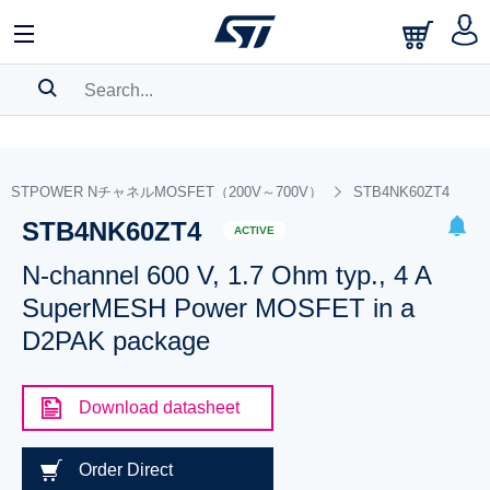
SEARCH HISTORY
BOOKMARK
STPOWER NチャネルMOSFET（200V～700V）
STB4NK60ZT4
STB4NK60ZT4
Please
log in
to show your saved searches.
ACTIVE
N-channel 600 V, 1.7 Ohm typ., 4 A
SuperMESH Power MOSFET in a
D2PAK package
Download datasheet
Order Direct