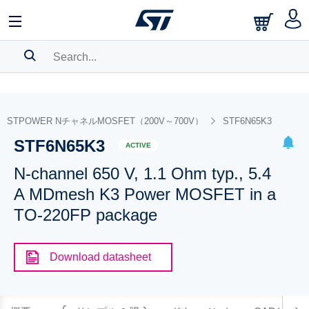
SEARCH HISTORY
BOOKMARK
STPOWER NチャネルMOSFET（200V～700V）
STF6N65K3
STF6N65K3
Please
log in
to show your saved searches.
ACTIVE
N-channel 650 V, 1.1 Ohm typ., 5.4
A MDmesh K3 Power MOSFET in a
TO-220FP package
Download datasheet