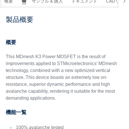
概要
サンプル & 購入
ドキュメント
CADリソー
製品概要
概要
This MDmesh K3 Power MOSFET is the result of
improvements applied to STMicroelectronics’ MDmesh
technology, combined with a new optimized vertical
structure. This device boasts an extremely low on-
resistance, superior dynamic performance and high
avalanche capability, rendering it suitable for the most
demanding applications.
機能一覧
100% avalanche tested