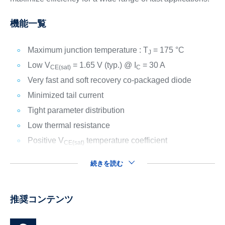
機能一覧
Maximum junction temperature : T
= 175 °C
J
Low V
= 1.65 V (typ.) @ I
= 30 A
CE(sat)
C
Very fast and soft recovery co-packaged diode
Minimized tail current
Tight parameter distribution
Low thermal resistance
Positive V
temperature coefficient
CE(sat)
続きを読む
推奨コンテンツ