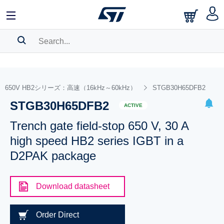
SEARCH HISTORY
BOOKMARK
650V HB2シリーズ：高速（16kHz～60kHz）
STGB30H65DFB2
STGB30H65DFB2
Please
log in
to show your saved searches.
ACTIVE
Trench gate field-stop 650 V, 30 A
high speed HB2 series IGBT in a
D2PAK package
Download datasheet
Order Direct