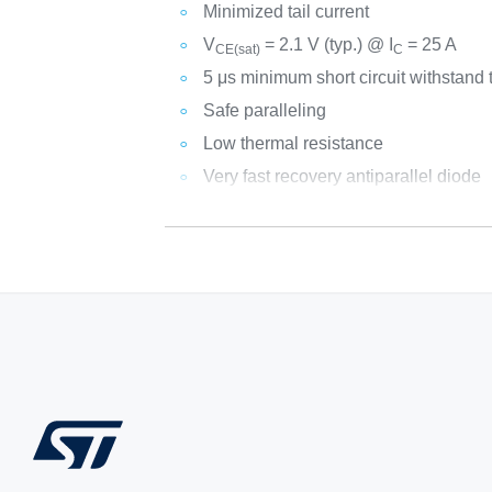
Minimized tail current
V
= 2.1 V (typ.) @ I
= 25 A
CE(sat)
C
5 μs minimum short circuit withstand 
Safe paralleling
Low thermal resistance
Very fast recovery antiparallel diode