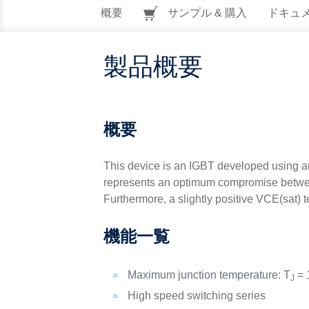
概要
サンプル & 購入
ドキュ
製品概要
概要
This device is an IGBT developed using an 
represents an optimum compromise between
Furthermore, a slightly positive VCE(sat) te
機能一覧
Maximum junction temperature: T
= 
J
High speed switching series