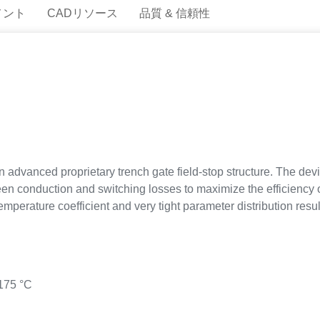
メント
CADリソース
品質 & 信頼性
advanced proprietary trench gate field-stop structure. The devic
 conduction and switching losses to maximize the efficiency o
mperature coefficient and very tight parameter distribution result
175 °C