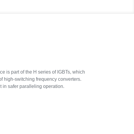
e is part of the H series of IGBTs, which
f high-switching frequency converters.
 in safer paralleling operation.