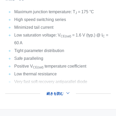
Maximum junction temperature: T
= 175 °C
J
High speed switching series
Minimized tail current
Low saturation voltage: V
= 1.6 V (typ.) @ I
=
CE(sat)
C
60 A
Tight parameter distribution
Safe paralleling
Positive V
temperature coefficient
CE(sat)
Low thermal resistance
Very fast soft recovery antiparallel diode
続きを読む