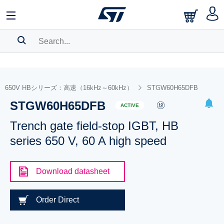
SEARCH HISTORY
BOOKMARK
650V HBシリーズ：高速（16kHz～60kHz）
STGW60H65DFB
STGW60H65DFB
Please
log in
to show your saved searches.
ACTIVE
Trench gate field-stop IGBT, HB
series 650 V, 60 A high speed
Download datasheet
Order Direct