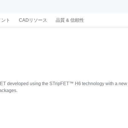
メント
CADリソース
品質 & 信頼性
T developed using the STripFET™ H6 technology with a new tr
packages.