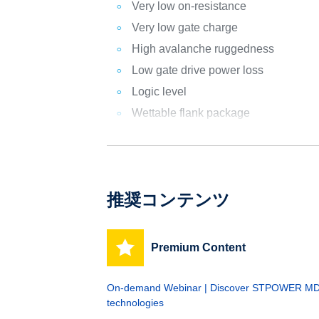
Very low on-resistance
Very low gate charge
High avalanche ruggedness
Low gate drive power loss
Logic level
Wettable flank package
推奨コンテンツ
Premium Content
On-demand Webinar | Discover STPOWER 
technologies