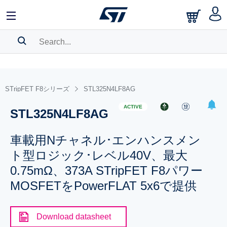
SEARCH HISTORY
BOOKMARK
STripFET F8シリーズ
STL325N4LF8AG
Please
log in
to show your saved searches.
ACTIVE
STL325N4LF8AG
車載用Nチャネル･エンハンスメン
ト型ロジック･レベル40V、最大
0.75mΩ、373A STripFET F8パワー
MOSFETをPowerFLAT 5x6で提供
Download datasheet