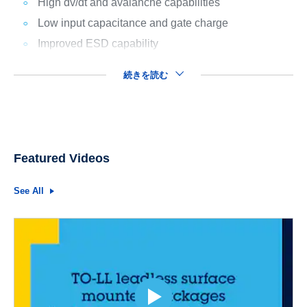
High dv/dt and avalanche capabilities
Low input capacitance and gate charge
Improved ESD capability
続きを読む
Featured Videos
See All