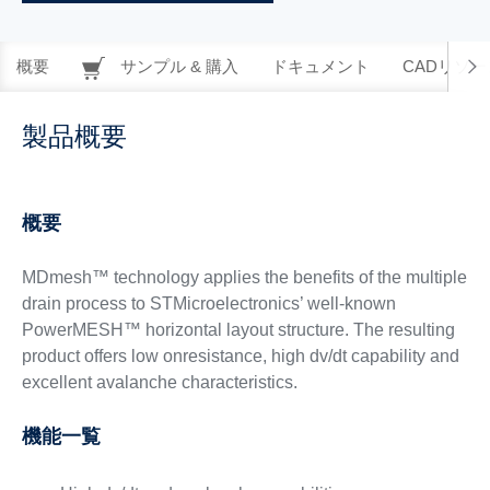
概要
サンプル & 購入
ドキュメント
CADリソー
製品概要
概要
MDmesh™ technology applies the benefits of the multiple
drain process to STMicroelectronics’ well-known
PowerMESH™ horizontal layout structure. The resulting
product offers low onresistance, high dv/dt capability and
excellent avalanche characteristics.
機能一覧