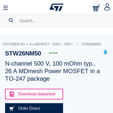
SEARCH HISTORY
BOOKMARK
STPOWER NチャネルMOSFET（200V～700V）
STW26NM50
STW26NM50
Please
log in
to show your saved searches.
ACTIVE
N-channel 500 V, 100 mOhm typ.,
26 A MDmesh Power MOSFET in a
TO-247 package
Download datasheet
Order Direct