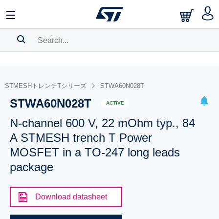
SEARCH HISTORY
BOOKMARK
STMESHトレンチTシリーズ
STWA60N028T
STWA60N028T
Please
log in
to show your saved searches.
ACTIVE
N-channel 600 V, 22 mOhm typ., 84
A STMESH trench T Power
MOSFET in a TO-247 long leads
package
Download datasheet