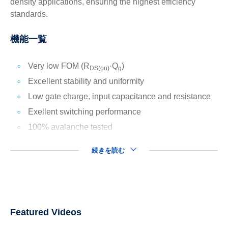
density applications, ensuring the highest efficiency
standards.
機能一覧
Very low FOM (R
·Q
)
DS(on)
g
Excellent stability and uniformity
Low gate charge, input capacitance and resistance
Exellent switching performance
100% avalanche tested
続きを読む
Featured Videos