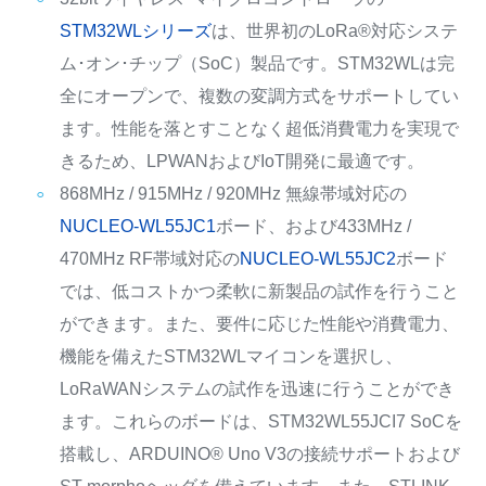
STM32WLシリーズ
は、世界初のLoRa®対応システ
ム･オン･チップ（SoC）製品です。STM32WLは完
全にオープンで、複数の変調方式をサポートしてい
ます。性能を落とすことなく超低消費電力を実現で
きるため、LPWANおよびIoT開発に最適です。
868MHz / 915MHz / 920MHz 無線帯域対応の
NUCLEO-WL55JC1
ボード、および433MHz /
470MHz RF帯域対応の
NUCLEO-WL55JC2
ボード
では、低コストかつ柔軟に新製品の試作を行うこと
ができます。また、要件に応じた性能や消費電力、
機能を備えたSTM32WLマイコンを選択し、
LoRaWANシステムの試作を迅速に行うことができ
ます。これらのボードは、STM32WL55JCI7 SoCを
搭載し、ARDUINO® Uno V3の接続サポートおよび