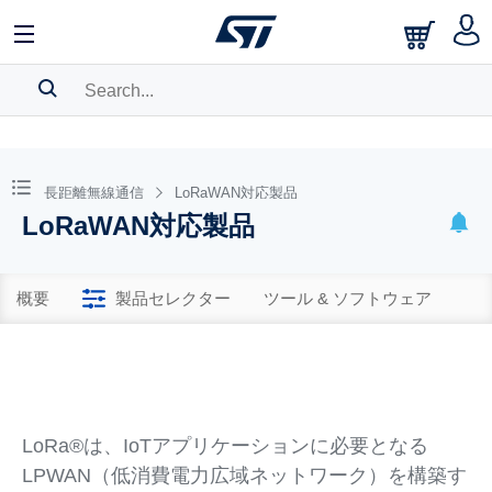
SEARCH HISTORY
BOOKMARK
長距離無線通信
LoRaWAN対応製品
LoRaWAN対応製品
Please
log in
to show your saved searches.
概要
製品セレクター
ツール & ソフトウェア
LoRa®は、IoTアプリケーションに必要となる
LPWAN（低消費電力広域ネットワーク）を構築す