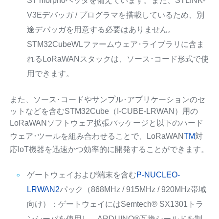
ST morphoヘッダを備えています。また、STLINK-
V3Eデバッガ / プログラマを搭載しているため、別
途デバッガを用意する必要はありません。
STM32CubeWLファームウェア･ライブラリに含ま
れるLoRaWANスタックは、ソース･コード形式で使
用できます。
また、ソース･コードやサンプル･アプリケーションのセ
ットなどを含むSTM32Cube（I-CUBE-LRWAN）用の
LoRaWANソフトウェア拡張パッケージと以下のハード
ウェア･ツールを組み合わせることで、LoRaWAN
TM
対
応IoT機器を迅速かつ効率的に開発することができます。
ゲートウェイおよび端末を含む
P-NUCLEO-
LRWAN2
パック（868MHz / 915MHz / 920MHz帯域
向け）：ゲートウェイにはSemtech® SX1301トラ
ンシーバを使用し、ARDUINO®互換シールドを制