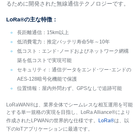
るために開発された無線通信テクノロジーです。
LoRa®の主な特徴：
長距離通信：15km以上
低消費電力：推定バッテリ寿命5年～10年
低コスト：エンド･ノードおよびネットワーク網構
築を低コストで実現可能
セキュリティ：通信データをエンド･ツー･エンドの
AES-128暗号化機能で保護
位置情報：屋内外問わず、GPSなしで追跡可能
LoRaWAN®は、業界全体でシームレスな相互運用を可能
とする単一規格の実現を目指し、LoRa Alliance®により
作成されたLPWANの世界的な仕様です。
LoRa®
は、以
下のIoTアプリケーションに最適です。