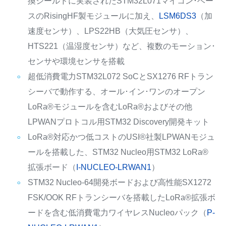
換シールドに実装されたSTM32L071マイコン･ベー
スのRisingHF製モジュールに加え、
LSM6DS3
（加
速度センサ）、LPS22HB（大気圧センサ）、
HTS221（温湿度センサ）など、複数のモーション･
センサや環境センサを搭載
超低消費電力STM32L072 SoCとSX1276 RFトラン
シーバで動作する、オール･イン･ワンのオープン
LoRa®モジュールを含むLoRa®およびその他
LPWANプロトコル用STM32 Discovery開発キット
LoRa®対応かつ低コストのUSI®社製LPWANモジュ
ールを搭載した、STM32 Nucleo用STM32 LoRa®
拡張ボード（
I-NUCLEO-LRWAN1
）
STM32 Nucleo-64開発ボードおよび高性能SX1272
FSK/OOK RFトランシーバを搭載したLoRa®拡張ボ
ードを含む低消費電力ワイヤレスNucleoパック（
P-