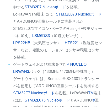
御する
STM32F7 Nucleoボード
を搭載。
LoRaWANTM端末には、
STM32L073 Nucleoボード
とARDUINO®互換シールドに実装された
STM32L071マイコン･ベースのRisingHF製モジュー
ルに加え、
LSM6DS3
（加速度センサ）、
LPS22HB
（大気圧センサ）、
HTS221
（温湿度セン
サ）など、複数のモーション･センサや環境センサ
を搭載。
ゲートウェイおよび端末を含む
P NUCLEO
LRWAN3
パック（433MHz / 470MHz帯域向け）：
ゲートウェイには、Semtech® SX1301トランシー
バを使用してARDUINO®互換シールドを制御する
STM32F7 Nucleoボード
を搭載。LoRaWAN
TM
端末
には、
STM32L073 Nucleoボード
とARDUINO
®
互