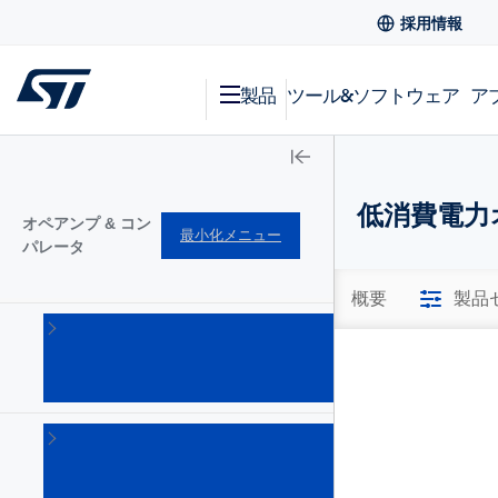
採用情報
製品
ツール&ソフトウェア
ア
低消費電力
オペアンプ & コン
最小化メニュー
パレータ
概要
製品
オペ
アン
プ
(345)
コ
ン
パ