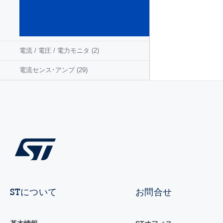
レ
ー
タ
(57)
電流 / 電圧 / 電力モニタ
(2)
電流センス･アンプ
(29)
STについて
お問合せ