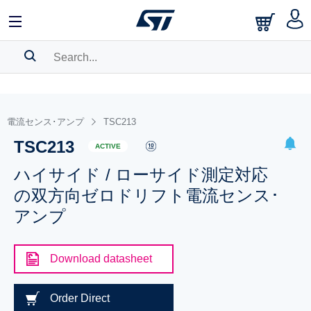
SEARCH HISTORY
BOOKMARK
電流センス･アンプ
TSC213
TSC213
Please
log in
to show your saved searches.
ACTIVE
ハイサイド / ローサイド測定対応
の双方向ゼロドリフト電流センス･
アンプ
Download datasheet
Order Direct