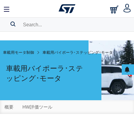
SEARCH HISTORY
BOOKMARK
車載用モータ制御
車載用バイポーラ･ステッピング･モータ
Please
log in
to show your saved searches.
車載用バイポーラ･ステ
ッピング･モータ
概要
HW評価ツール