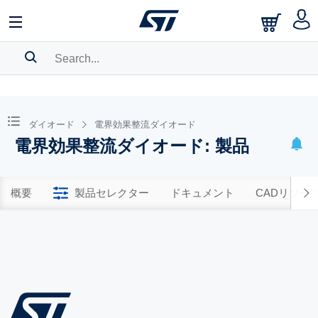
SEARCH HISTORY
BOOKMARK
ダイオード
電界効果整流ダイオード
電界効果整流ダイオード: 製品
Please
log in
to show your saved searches.
概要
製品セレクター
ドキュメント
CADリソー