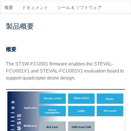
概要
ドキュメント
ツール & ソフトウェア
製品概要
概要
The STSW-FCU001 firmware enables the STEVAL-
FCU001V1 and STEVAL-FCU001V2 evaluation board to
support quadcopter drone design.