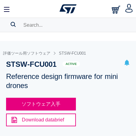
SEARCH HISTORY
BOOKMARK
評価ツール用ソフトウェア
STSW-FCU001
STSW-FCU001
Please
log in
to show your saved searches.
ACTIVE
Reference design firmware for mini
drones
ソフトウェア入手
Download databrief