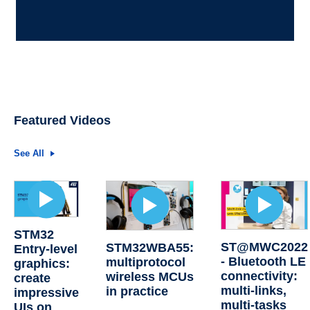
Featured Videos
See All
STM32
ST@MWC2022
STM32WBA55:
Entry-level
- Bluetooth LE
multiprotocol
graphics:
connectivity:
wireless MCUs
create
multi-links,
in practice
impressive
multi-tasks
UIs on