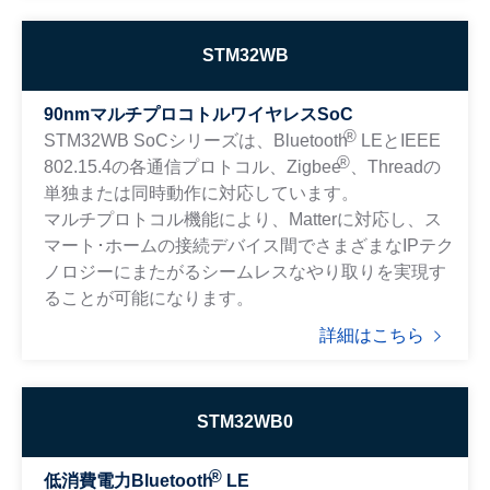
STM32WB
90nmマルチプロコトルワイヤレスSoC
®
STM32WB SoCシリーズは、Bluetooth
LEとIEEE
®
802.15.4の各通信プロトコル、Zigbee
、Threadの
単独または同時動作に対応しています。
マルチプロトコル機能により、Matterに対応し、ス
マート･ホームの接続デバイス間でさまざまなIPテク
ノロジーにまたがるシームレスなやり取りを実現す
ることが可能になります。
詳細はこちら
STM32WB0
®
低消費電力Bluetooth
LE