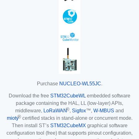
Purchase
NUCLEO-WL55JC
.
Download the free
STM32CubeWL
embedded software
package containing the HAL, LL (low-layer) APIs,
®
middleware,
LoRaWAN
,
Sigfox
™,
W-MBUS
and
®
mioty
certified stacks in stand-alone or concurrent mode.
Then install ST’s
STM32CubeMX
graphical software
configuration tool (free) that supports pinout configuration,