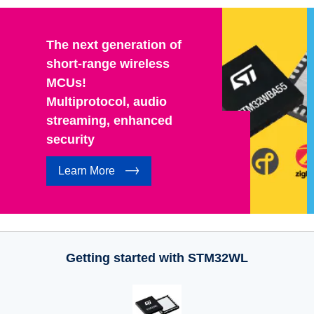
The next generation of
short-range wireless
MCUs!
Multiprotocol, audio
streaming, enhanced
security
Learn More
Getting started with STM32WL