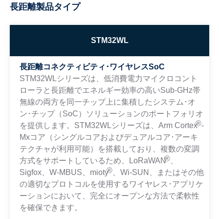
長距離製品タイプ
STM32WL
長距離コネクティビティ･ワイヤレスSoC
STM32WLシリーズは、低消費電力マイクロコント
ローラと長距離でエネルギー効率の高いSub-GHz帯
無線の両方を同一チップ上に集積したシステム･オ
ン･チップ（SoC）ソリューションのポートフォリオ
®
を提供します。STM32WLシリーズは、Arm Cortex
-
Mxコア（シングルコアおよびデュアルコア･アーキ
テクチャが利用可能）を搭載しており、複数の変調
®
方式をサポートしているため、LoRaWAN
、
®
Sigfox、W-MBUS、mioty
、Wi-SUN、またはその他
の適切なプロトコルを使用するワイヤレス･アプリケ
ーションにおいて、完全にオープンな方法で柔軟性
を確保できます。