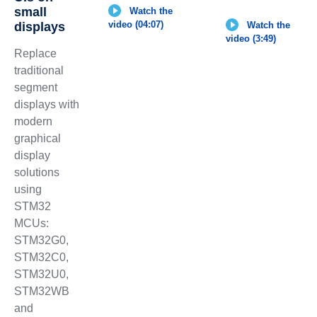
small
Watch the
video (04:07)
Watch the
displays
video (3:49)
Replace
traditional
segment
displays with
modern
graphical
display
solutions
using
STM32
MCUs:
STM32G0,
STM32C0,
STM32U0,
STM32WB
and