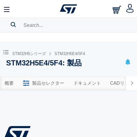
SEARCH HISTORY
BOOKMARK
STM32H5シリーズ
STM32H5E4/5F4
STM32H5E4/5F4: 製品
Please
log in
to show your saved searches.
概要
製品セレクター
ドキュメント
CADリソー