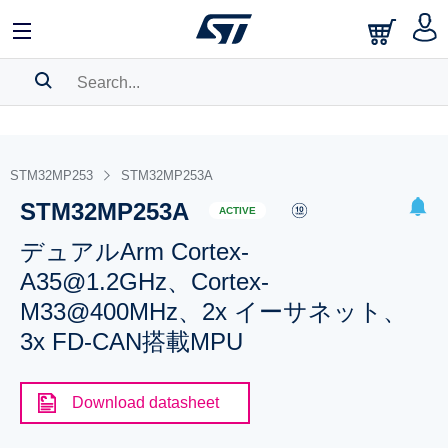
SEARCH HISTORY
BOOKMARK
STM32MP253
STM32MP253A
STM32MP253A
Please
log in
to show your saved searches.
ACTIVE
デュアルArm Cortex-
A35@1.2GHz、Cortex-
M33@400MHz、2x イーサネット、
3x FD-CAN搭載MPU
Download datasheet