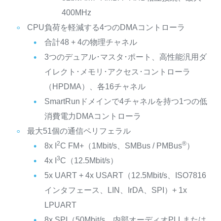
400MHz
CPU負荷を軽減する4つのDMAコントローラ
合計48 + 4の物理チャネル
3つのデュアル･マスタ･ポート、高性能汎用ダ
イレクト･メモリ･アクセス･コントローラ
（HPDMA）、各16チャネル
SmartRunドメインで4チャネルを持つ1つの低
消費電力DMAコントローラ
最大51個の通信ペリフェラル
2
®
8x I
C FM+（1Mbit/s、SMBus / PMBus
）
3
4x I
C（12.5Mbit/s）
5x UART + 4x USART（12.5Mbit/s、ISO7816
インタフェース、LIN、IrDA、SPI）+ 1x
LPUART
8x SPI（50Mbit/s、内部オーディオPLLまたは