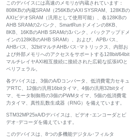
このデバイスには高速のメモリが内蔵されています：
808KBの内蔵SRAM（256KBのAXI SYSRAM、128KBの
AXIビデオSRAM（汎用として使用可能）、各128KBの
AHB SRAMの2バンク、SmartRunドメインの8KB、
8KB、16KBのAHB SRAMの3バンク、バックアップドメ
インの128KBのAHB SRAM）、および、APBバス、
AHBバス、32bitマルチAHBバス･マトリックス、内部お
よび外部メモリへのアクセスをサポートする128bit/64bit
マルチレイヤAXI相互接続に接続された広範な拡張I/Oと
ペリフェラル。
各デバイスは、3個のA/Dコンバータ、低消費電力セキュ
アRTC、12個の汎用16bitタイマ、4個の汎用32bitタイ
マ、モータ制御用の3個のPWMタイマ、5個の低消費電
力タイマ、真性乱数生成器（RNG）を備えています。
STM32MP25xA/Dデバイスは、ビデオ･エンコーダとビ
デオ･デコーダを備えています。
このデバイスは、8つの多機能デジタル･フィルタ