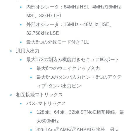
内部オシレータ：64MHz HSI、4MHz/16MHz
MSI、32kHz LSI
外部オシレータ：16MHz～48MHz HSE、
32.768kHz LSE
最大8つの分数モード付きPLL
汎用入出力
最大172の割込み機能付きセキュアI/Oポート
最大6つのウェイクアップ入力
最大8つのタンパ入力ピン + 8つのアクテ
ィブ･タンパ出力ピン
相互接続マトリックス
バス･マトリックス
128bit、64bit、32bit STNoC相互接続、最
大600MHz
®
®
32bit Arm
AMBA
AHB相互接続、最大