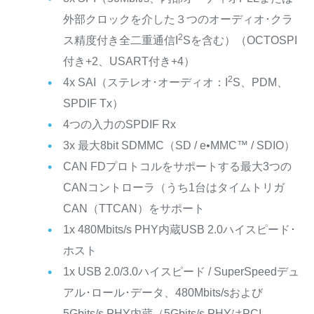
外部クロックを介した３つのオーディオ･クラ
2
ス精度付き全二重通信I
Sを含む）（OCTOSPI
付き+2、USART付き+4）
2
4x SAI（ステレオ･オーディオ：I
S、PDM、
SPDIF Tx）
4つの入力のSPDIF Rx
3x 最大8bit SDMMC（SD / e•MMC™ / SDIO）
CAN FDプロトコルをサポートする最大3つの
CANコントローラ（うち1台はタイムトリガ
CAN（TTCAN）をサポート
1x 480Mbits/s PHY内蔵USB 2.0ハイスピード･
ホスト
1x USB 2.0/3.0ハイスピード / SuperSpeedデュ
アル･ロール･データ、480Mbits/sおよび
5Gbits/s PHY内蔵（5Gbits/s PHYはPCI