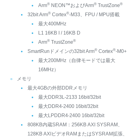
®
®
®
Arm
NEON™およびArm
TrustZone
®
®
32bit Arm
Cortex
-M33、FPU / MPU搭載
最大400MHz
L1 16KB I / 16KB D
®
®
Arm
TrustZone
®
®
SmartRunドメインの32bit Arm
Cortex
-M0+
最大200MHz（自律モードでは最大
16MHz）
メモリ
最大4GBの外部DDRメモリ
最大DDR3L-2133 16bit/32bit
最大DDR4-2400 16bit/32bit
最大LPDDR4-2400 16bit/32bit
808KB内蔵SRAM：256KB AXI SYSRAM、
128KB AXIビデオRAMまたはSYSRAM拡張、