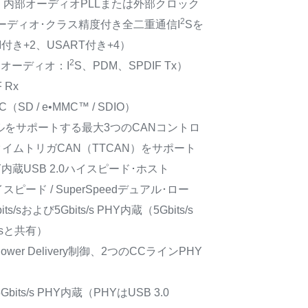
it/s、内部オーディオPLLまたは外部クロック
2
ーディオ･クラス精度付き全二重通信I
Sを
I付き+2、USART付き+4）
2
オ･オーディオ：I
S、PDM、SPDIF Tx）
 Rx
C（SD / e•MMC™ / SDIO）
コルをサポートする最大3つのCANコントロ
イムトリガCAN（TTCAN）をサポート
s PHY内蔵USB 2.0ハイスピード･ホスト
0ハイスピード / SuperSpeedデュアル･ロー
s/sおよび5Gbits/s PHY内蔵（5Gbits/s
essと共有）
ower Delivery制御、2つのCCラインPHY
、5Gbits/s PHY内蔵（PHYはUSB 3.0