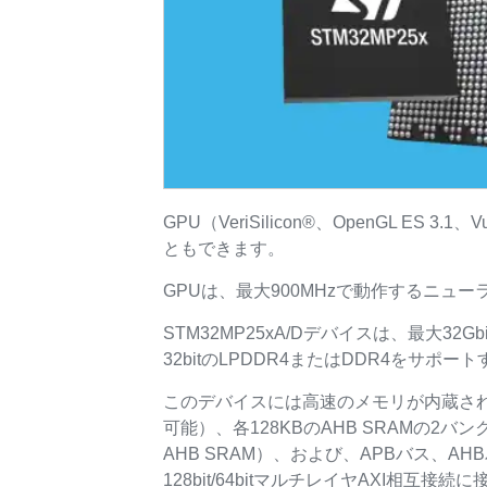
GPU（VeriSilicon®、OpenGL ES 3.1
ともできます。
GPUは、最大900MHzで動作するニューラル･プ
STM32MP25xA/Dデバイスは、最大32Gb
32bitのLPDDR4またはDDR4をサ
このデバイスには高速のメモリが内蔵されていま
可能）、各128KBのAHB SRAMの2バン
AHB SRAM）、および、APBバス、A
128bit/64bitマルチレイヤAXI相互