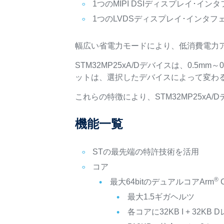
1つのMIPI DSIディスプレイ･イ
1つのLVDSディスプレイ･インタ
幅広い省電力モードにより、低消費電力
STM32MP25xA/Dデバイスは、0.
ットは、選択したデバイスによって変わ
これらの特徴により、STM32MP25x
機能一覧
STの最先端の特許技術を活用
コア
®
最大64bitのデュアルコアArm
C
最大1.5ギガヘルツ
各コアに32KB I + 32K