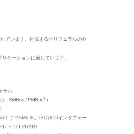
で提供されています。付属するペリフェラルのセ
アプリケーションに適しています。
ェラル
®
/s、SMBus / PMBus
）
s）
USART（12.5Mbit/s、ISO7816インタフェー
I）+ 1x LPUART