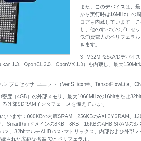
また、このデバイスは、最大
から実行時は16MHz）の周波数で
コアも内蔵しています。この
し、他のすべてのプロセッ
低消費電力のペリフェラル
きます。
STM32MP25xA/Dデバ
、Vulkan 1.3、OpenCL 3.0、OpenVX 1.3）を内蔵し、最大150M
ロセッサ･ユニット（VeriSilicon®、TensorFlowLite、
it密度（4GB）の外部メモリ、最大1066MHzの16bitまたは32bit
ポートする外部SDRAMインタフェースを備えています。
す：808KBの内蔵SRAM（256KBのAXI SYSRAM、12
ク、SmartRunドメインの8KB、8KB、16KBのAHB SRAM
HBバス、32bitマルチAHBバス･マトリックス、内部および外
接続に接続された広範な拡張I/Oとペリフェラル。