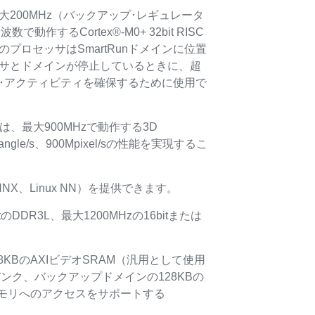
200MHz（バックアップ･レギュレータ
動作するCortex®-M0+ 32bit RISC
プロセッサはSmartRunドメインに位置
サとドメインが停止しているときに、超
･アクティビティを確保するために使用で
イスは、最大900MHzで動作する3D
triangle/s、900Mpixel/sの性能を実現するこ
ONNX、Linux NN）を提供できます。
のDDR3L、最大1200MHzの16bitまたは
8KBのAXIビデオSRAM（汎用として使用
の3バンク、バックアップドメインの128KBの
部メモリへのアクセスをサポートする