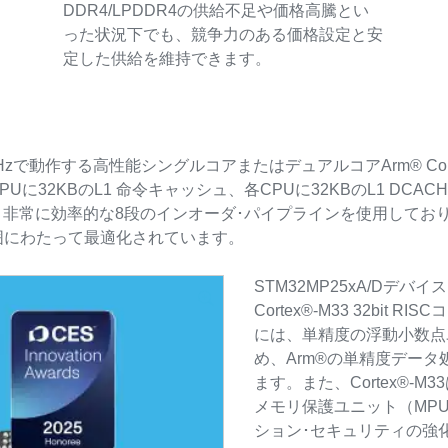
DDR4/LPDDR4の供給不足や価格高騰とい
った状況下でも、競争力のある価格設定と安
定した供給を維持できます。
GHzで動作する高性能シングルコアまたはデュアルコアArm® Cortex
CPUに32KBのL1 命令キャッシュ、各CPUに32KBのL1 DCA
ッサは、非常に効率的な8段のインオーダ･パイプラインを使用して
範囲にわたって最適化されています。
STM32MP25xA/Dデバ
Cortex®-M33 32bit 
には、単精度の浮動小数点
め、Arm®の単精度デー
ます。また、Cortex®-M3
メモリ保護ユニット（MP
ション･セキュリティの強