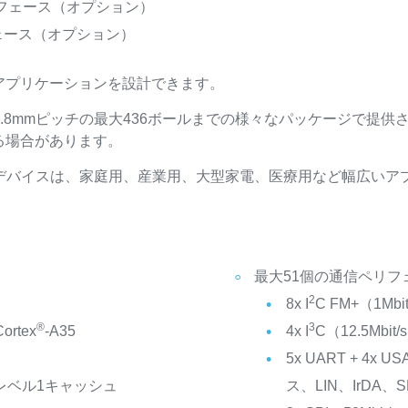
ンタフェース（オプション）
フェース（オプション）
アプリケーションを設計できます。
5mm～0.8mmピッチの最大436ボールまでの様々なパッケージ
る場合があります。
A/Dデバイスは、家庭用、産業用、大型家電、医療用など幅広い
最大51個の通信ペリフ
2
8x I
C FM+（1Mbit
®
3
ortex
-A35
4x I
C（12.5Mbit/
5x UART + 4x 
B Dレベル1キャッシュ
ス、LIN、IrDA、SP