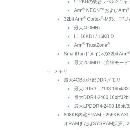
512KBの統合レベル2キャ
®
®
Arm
NEON™およびArm
®
®
32bit Arm
Cortex
-M33、FPU
最大400MHz
L1 16KB I / 16KB D
®
®
Arm
TrustZone
SmartRunドメインの32bit Arm
最大200MHz（自律モード
メモリ
最大4GBの外部DDRメモリ
最大DDR3L-2133 16bit/32b
最大DDR4-2400 16bit/32bi
最大LPDDR4-2400 16bit/32
808KB内蔵SRAM：256KB AXI
オRAMまたはSYSRAM拡張、25