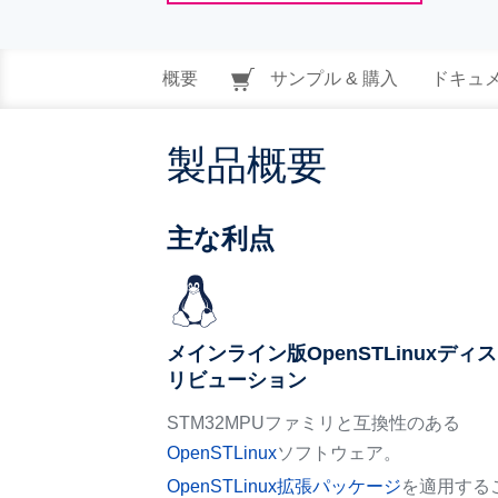
概要
サンプル & 購入
ドキュ
製品概要
主な利点
メインライン版OpenSTLinuxディ
リビューション
STM32MPUファミリと互換性のある
OpenSTLinux
ソフトウェア。
OpenSTLinux拡張パッケージ
を適用する