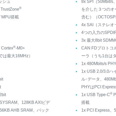
ッシュ
8x SPI（50Mb
®
TrustZone
を介した３つのオ
 / MPU搭載
含む）（OCTOSP
4x SAI（ステレ
4つの入力のSPDIF
3x 最大8bit SDMM
®
®
Cortex
-M0+
CAN FDプロト
では最大16MHz）
ーラ（うち1台はタ
1x 480Mbits/
1x USB 2.0/3.
it
ル･データ、480Mbit
t
PHYはPCI Expr
®
bit
1x USB Type-C
P
 SYSRAM、128KB AXIビデ
搭載
6KB AHB SRAM、バック
1x PCI Express