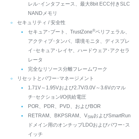
レル･インタフェース、最大8bit ECC付きSLC
NANDメモリ
セキュリティ / 安全性
®
セキュア･ブート、TrustZone
ペリフェラル、
アクティブ･タンパ、環境モニタ、ディスプレ
イ･セキュア･レイヤ、ハードウェア･アクセラ
レータ
完全なリソース分離フレームワーク
リセットとパワー･マネージメント
1.71V～1.95Vおよび2.7V/3.0V～3.6Vのマル
チ･セクションI/O供給電圧
POR、PDR、PVD、およびBOR
RETRAM、BKPSRAM、V
およびSmartRun
SW
ドメイン用のオンチップLDOおよびパワー･ス
イッチ