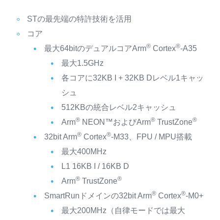
STの最先端の特許技術を活用
コア
®
®
最大64bitのデュアルコアArm
Cortex
-A35
最大1.5GHz
各コアに32KB I + 32KB Dレベル1キャッ
シュ
512KBの統合レベル2キャッシュ
®
®
®
Arm
NEON™およびArm
TrustZone
®
®
32bit Arm
Cortex
-M33、FPU / MPU搭載
最大400MHz
L1 16KB I / 16KB D
®
®
Arm
TrustZone
®
®
SmartRunドメインの32bit Arm
Cortex
-M0+
最大200MHz（自律モードでは最大