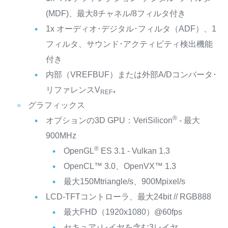
(MDF)、最大8チャネル/8フィルタ付き
1x オーディオ･デジタル･フィルタ（ADF）、1
フィルタ、サウンド･アクティビティ検出機能
付き
内部（VREFBUF）または外部A/Dコンバータ･
リファレンスV
REF+
グラフィックス
®
オプションの3D GPU：VeriSilicon
- 最大
900MHz
®
OpenGL
ES 3.1 - Vulkan 1.3
OpenCL™ 3.0、OpenVX™ 1.3
最大150Mtriangle/s、900Mpixel/s
LCD-TFTコントローラ、最大24bit // RGB888
最大FHD（1920x1080）@60fps
セキュア･レイヤを含む3レイヤ