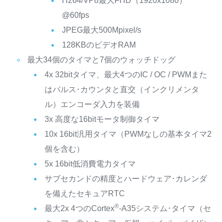
H264/VP8最大FHD（1920x1080）
@60fps
JPEG最大500Mpixel/s
128KBのビデオRAM
最大34個のタイマと7個のウォッチドッグ
4x 32bitタイマ、最大4つのIC / OC / PWMまた
はパルス･カウンタと直交（インクリメンタ
ル）エンコーダ入力を装備
3x 高度な16bitモータ制御タイマ
10x 16bit汎用タイマ（PWMなしの基本タイマ2
個を含む）
5x 16bit低消費電力タイマ
サブセカンドの精度とハードウェア･カレンダ
を備えたセキュアRTC
®
最大2x 4つのCortex
-A35システム･タイマ（セ