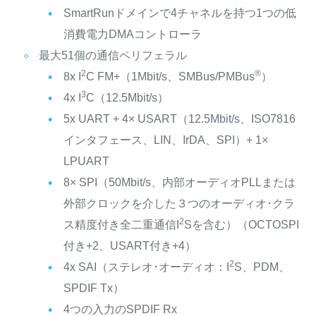
SmartRunドメインで4チャネルを持つ1つの低
消費電力DMAコントローラ
最大51個の通信ペリフェラル
2
®
8x I
C FM+（1Mbit/s、SMBus/PMBus
）
3
4x I
C（12.5Mbit/s）
5x UART + 4× USART（12.5Mbit/s、ISO7816
インタフェース、LIN、IrDA、SPI）+ 1×
LPUART
8× SPI（50Mbit/s、内部オーディオPLLまたは
外部クロックを介した３つのオーディオ･クラ
2
ス精度付き全二重通信I
Sを含む）（OCTOSPI
付き+2、USART付き+4）
2
4x SAI（ステレオ･オーディオ：I
S、PDM、
SPDIF Tx）
4つの入力のSPDIF Rx