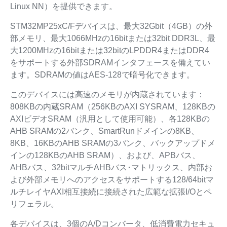
Linux NN）を提供できます。
STM32MP25xC/Fデバイスは、最大32Gbit（4GB）の外
部メモリ、最大1066MHzの16bitまたは32bit DDR3L、最
大1200MHzの16bitまたは32bitのLPDDR4またはDDR4
をサポートする外部SDRAMインタフェースを備えてい
ます。SDRAMの値はAES-128で暗号化できます。
このデバイスには高速のメモリが内蔵されています：
808KBの内蔵SRAM（256KBのAXI SYSRAM、128KBの
AXIビデオSRAM（汎用として使用可能）、各128KBの
AHB SRAMの2バンク、SmartRunドメインの8KB、
8KB、16KBのAHB SRAMの3バンク、バックアップドメ
インの128KBのAHB SRAM）、および、APBバス、
AHBバス、32bitマルチAHBバス･マトリックス、内部お
よび外部メモリへのアクセスをサポートする128/64bitマ
ルチレイヤAXI相互接続に接続された広範な拡張I/Oとペ
リフェラル。
各デバイスは、3個のA/Dコンバータ、低消費電力セキュ