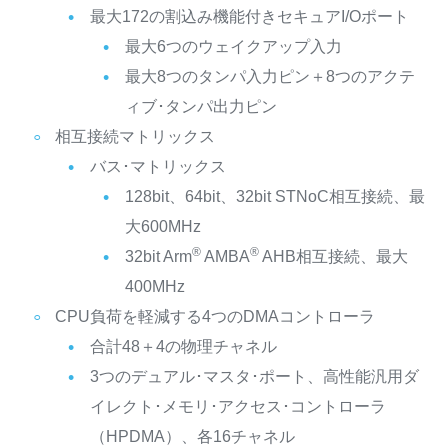
最大172の割込み機能付きセキュアI/Oポート
最大6つのウェイクアップ入力
最大8つのタンパ入力ピン＋8つのアクテ
ィブ･タンパ出力ピン
相互接続マトリックス
バス･マトリックス
128bit、64bit、32bit STNoC相互接続、最
大600MHz
®
®
32bit Arm
AMBA
AHB相互接続、最大
400MHz
CPU負荷を軽減する4つのDMAコントローラ
合計48＋4の物理チャネル
3つのデュアル･マスタ･ポート、高性能汎用ダ
イレクト･メモリ･アクセス･コントローラ
（HPDMA）、各16チャネル