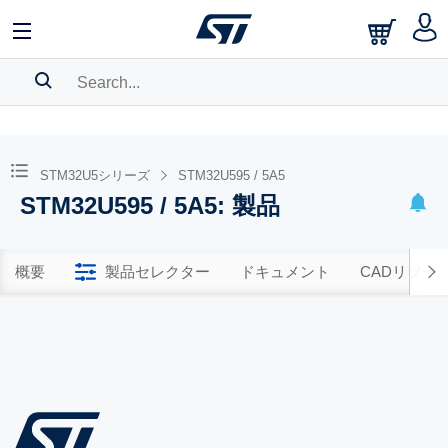
SEARCH HISTORY
BOOKMARK
STM32U5シリーズ
STM32U595 / 5A5
STM32U595 / 5A5: 製品
Please
log in
to show your saved searches.
概要
製品セレクター
ドキュメント
CADリソー