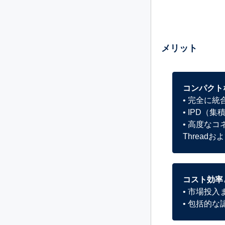
メリット
コンパクト
• 完全に
• IPD
• 高度なコ
Thread
コスト効率
• 市場投
• 包括的な