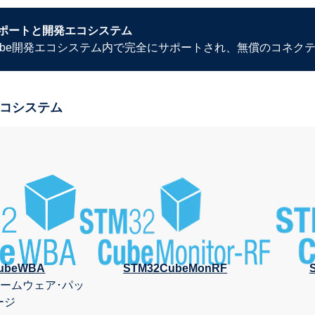
ポートと開発エコシステム
32Cube開発エコシステム内で完全にサポートされ、無償のコネ
コシステム
ubeWBA
STM32CubeMonRF
ファームウェア･パッ
ージ