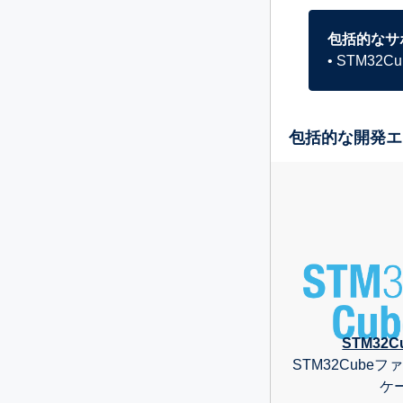
包括的なサ
• STM
包括的な開発エ
STM32C
STM32Cube
ケ