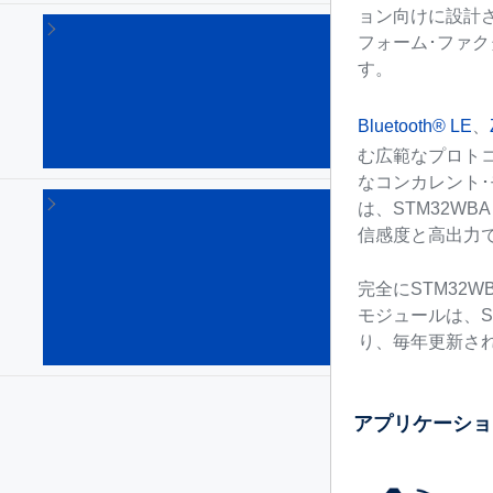
ョン向けに設計
STM32
フォーム･ファク
Arm
す。
Cortex
マイク
ロプロ
Bluetooth® LE
、
セッサ
む広範なプロト
(64)
なコンカレント
STM8
は、STM32W
8bitマ
信感度と高出力
イク
ロコ
ント
完全にSTM32W
ロー
モジュールは、
ラ
り、毎年更新さ
(135)
アプリケーショ