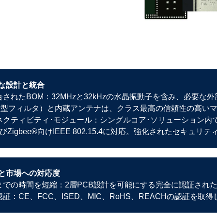
な設計と統合
統合されたBOM：32MHzと32kHzの水晶振動子を含み、必要
（集積型フィルタ）と内蔵アンテナは、クラス最高の信頼性の高い
ネクティビティ･モジュール：シングルコア･ソリューション内でコン
およびZigbee®向けIEEE 802.15.4に対応。強化されたセキ
と市場への対応度
入までの時間を短縮：2層PCB設計を可能にする完全に認証され
認証：CE、FCC、ISED、MIC、RoHS、REACHの認証