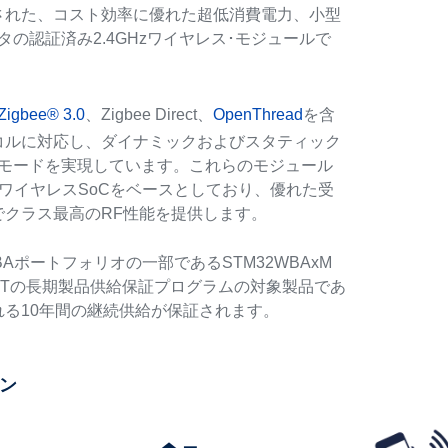
された、コスト効率に優れた超低消費電力、小型
タの認証済み2.4GHzワイヤレス･モジュールで
Zigbee® 3.0
、Zigbee Direct、
OpenThread
を含
コルに対応し、ダイナミックおよびスタティック
･モードを実現しています。これらのモジュール
BAワイヤレスSoCをベースとしており、優れた受
でクラス最高のRF性能を提供します。
BAポートフォリオの一部であるSTM32WBAxM
STの長期製品供給保証プログラムの対象製品であ
れる10年間の継続供給が保証されます。
ン