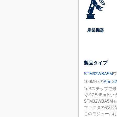
産業機器
製品タイプ
STM32WBA5M
ワ
100MHzの
Arm 32
1dBステップで最大+
で-97.5dBm
STM32WBA5
ファクタの認証済
このモジュールは