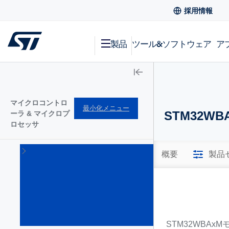
採用情報
製品
ツール&ソフトウェア
ア
マイクロコントロ
最小化メニュー
STM32W
ーラ & マイクロプ
ロセッサ
STM32
概要
製品
Arm
Cortex
32bitマ
イクロ
コント
ローラ
(1644)
STM32WBA