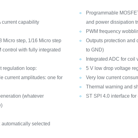
Programmable MOSFETs 
 current capability
and power dissipation tr
PWM frequency wobbling
/8 Micro step, 1/16 Micro step
Outputs protection and d
control with fully integrated
to GND)
Integrated ADC for coil
t regulation loop:
5 V low drop voltage reg
e current amplitudes: one for
Very low current consum
Thermal warning and s
generation (whatever
ST SPI 4.0 interface for
e)
automatically selected