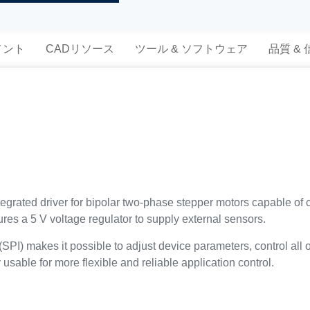
メント
CADリソース
ツール & ソフトウェア
品質 &
rated driver for bipolar two-phase stepper motors capable of c
es a 5 V voltage regulator to supply external sensors.
 (SPI) makes it possible to adjust device parameters, control al
y usable for more flexible and reliable application control.