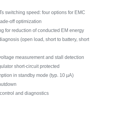
switching speed: four options for EMC
ade-off optimization
 for reduction of conducted EM energy
iagnosis (open load, short to battery, short
 voltage measurement and stall detection
ulator short-circuit protected
ption in standby mode (typ. 10 µA)
hutdown
 control and diagnostics