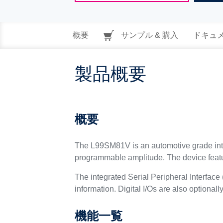
概要
サンプル & 購入
ドキュ
製品概要
概要
The L99SM81V is an automotive grade integ
programmable amplitude. The device featur
The integrated Serial Peripheral Interface
information. Digital I/Os are also optionall
機能一覧