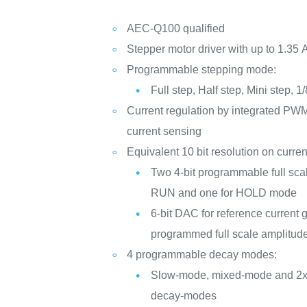
AEC-Q100 qualified
Stepper motor driver with up to 1.35 A
Programmable stepping mode:
Full step, Half step, Mini step, 1
Current regulation by integrated PWM 
current sensing
Equivalent 10 bit resolution on curren
Two 4-bit programmable full scal
RUN and one for HOLD mode
6-bit DAC for reference current 
programmed full scale amplitud
4 programmable decay modes:
Slow-mode, mixed-mode and 2x 
decay-modes