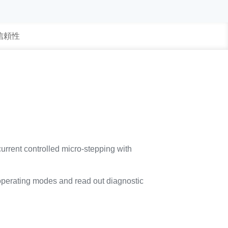
 信頼性
urrent controlled micro-stepping with
l operating modes and read out diagnostic