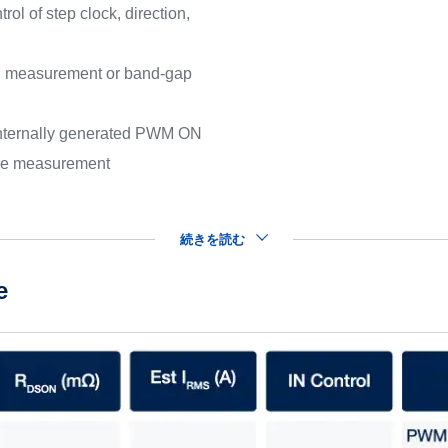
rol of step clock, direction,
measurement or band-gap
j
 internally generated PWM ON
tage measurement
続きを読む
e