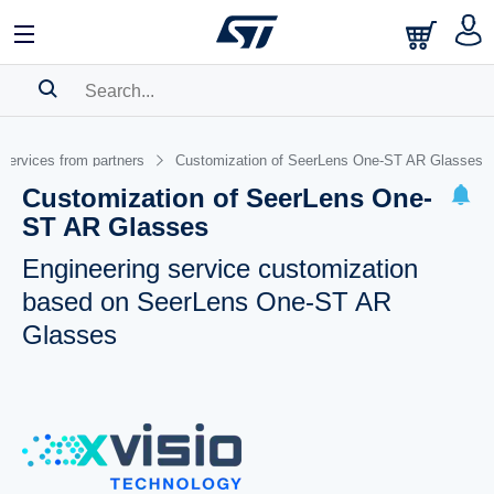
SEARCH HISTORY
 services from partners
Customization of SeerLens One-ST AR Glasses
BOOKMARK
Customization of SeerLens One-
ST AR Glasses
Please
log in
to show your saved searches.
Engineering service customization
based on SeerLens One-ST AR
Glasses