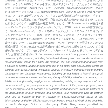
のお客様の参加・信頼、パートナーの製品および/またはサービスのお客様による
使用、若しくはお客様がこれらを使用、購入できないこと、またはかかる製品およ
びサービスの性能、お客様とパートナーとの関係、STMicroelectronicsポータルま
たは当該ポータルにおいてSTMicroelectronicsから提供される情報をお客様が使用
すること、または使用できないこと、あるいは当該情報に対する信頼から生ずる、
またはこれらに関連して生ずる使用、利益または収入の喪失を含みますが、これら
に限るものでなく、損害発生の種類を問いません。STMicroelectronicsが提供する
サードパーティーのウェブサイトへのリンクは、STMicroelectronicsの管理下にな
く、STMicroelectronicsは、リンク先のサイトまたはリンク先のサイトに含まれる
リンクに在るコンテンツ、資料、意見、助言もしくは声明、また当該コンテンツお
よび資料の正確性または信頼性、また当該サイトの変更もしくは更新について一切
責任を負いません。STMicroelectronicsは、リンク先のサイトで受信するいかなる
形式の通信（ウェブ放送または音声通信を含むがこれらに限らない）についても責
任を負いません。リンク先のサイト、リン先のサイトに含まれるリンクへのアクセ
スはお客様ご自身のリスd or statutory with respect to any product or services
provided by the partners, including but not limited to any warranties and conditions of
merchantability, fitness for a particular purpose, title, non-infringement or arising from
a course of dealing, usage or trade practice. In no event shall STMicroelectronics be
liable for any direct, indirect, incidental, special, exemplary, consequential or punitive
damages or any damages whatsoever, including but not limited to loss of use, profit
or revenue however caused and on any theory of liability, whether in contract, strict
liability or tort (including negligence or otherwise) arising in any way out of or in
connection with your participation in or your reliance of the partner program, your
use or inability to use or purchase of products and/or services from the partners or
the performance of such products and services, your relationship with the partner,
your use or inability to use or reliance on STMicroelectronics portal or any
information provided by STMicroelectronics therein, even if advised of the possibility
of such damage. Links to third party Web Sites, when provided by