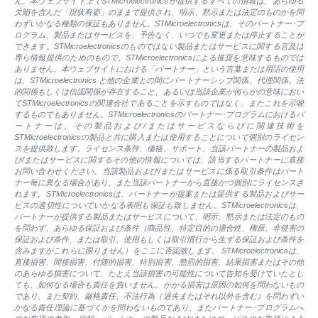
ん。本ウェブサイト上でSTMicroelectronicsが提供するすべての情報は、あらゆる
欠陥を含んだ「現状有姿」のままで提供され、明示、黙示または法定のものかを問
わずいかなる種類の保証もありません。STMicroelectronicsは、そのパートナー･プ
ログラム、製品またはサービスを、予告なく、いつでも変更または停止することが
できます。STMicroelectronicsのものではない製品またはサービスに関する言及は
専ら情報提供のためのもので、STMicroelectronicsによる推奨を意味するものでは
ありません。本ウェブサイトにおける「パートナー」という言葉または用語の使用
は、STMicroelectronics と他の企業との間にパートナーシップ関係、代理関係、法
的関係もしくは信認関係が存在すること、あるいは当該企業が何らかの意味におい
てSTMicroelectronicsの関連会社であることを示すものではなく、またこれを示唆
するものでもありません。STMicroelectronicsのパートナー･プログラムにおけるパ
ートナーは、その製品および/またはサービスならびに関連技術を
STMicroelectronicsの製品と共に購入または使用することについて個別のライセン
スを提供致します。ライセンス条件、価格、サポート、当該パートナーの製品およ
び/またはサービスに関するその他の情報については、該当するパートナーに直接
お問い合わせください。当該製品および/またはサービスに係る取引条件はパート
ナー毎に異なる場合があり、また当該パートナーから直接かつ個別にライセンスさ
れます。STMicroelectronicsは、パートナーが提案または提供する製品およびサー
ビスの適切性についていかなる表明も保証も致しません。STMicroelectronicsは、
パートナーが提供する製品またはサービスについて、明示、黙示または法定のもの
を問わず、あらゆる保証および条件（商品性、特定目的の適合性、権原、非侵害の
保証および条件、または取引、使用もしくは取引慣行から生ずる保証および条件を
含みますがこれらに限りません）をここに否認致します。 STMicroelectronicsは、
直接損害、間接損害、付随的損害、特別損害、懲罰的損害、結果損害またはその他
のあらゆる損害について、たとえ当該損害の可能性について告知を受けていたとし
ても、如何なる場合も責任を負いません。かかる損害は原因の如何を問わないもの
であり、また契約、厳格責任、不法行為（過失またはそれ以外を含む）を問わずい
かなる責任理論に基づくかを問わないものであり、またパートナー･プログラムへ