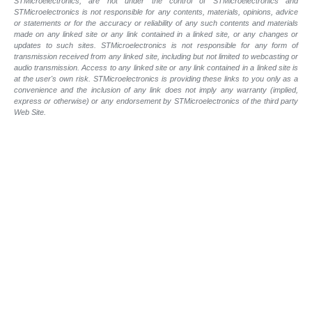
STMicroelectronics, are not under the control of STMicroelectronics and
STMicroelectronics is not responsible for any contents, materials, opinions, advice
or statements or for the accuracy or reliability of any such contents and materials
made on any linked site or any link contained in a linked site, or any changes or
updates to such sites. STMicroelectronics is not responsible for any form of
transmission received from any linked site, including but not limited to webcasting or
audio transmission. Access to any linked site or any link contained in a linked site is
at the user's own risk. STMicroelectronics is providing these links to you only as a
convenience and the inclusion of any link does not imply any warranty (implied,
express or otherwise) or any endorsement by STMicroelectronics of the third party
Web Site.