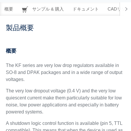
概要
サンプル & 購入
ドキュメント
CADリソー
製品概要
概要
The KF series are very low drop regulators available in
SO-8 and DPAK packages and in a wide range of output
voltages.
The very low dropout voltage (0.4 V) and the very low
quiescent current make them particularly suitable for low
noise, low power applications and especially in battery
powered systems.
A shutdown logic control function is available (pin 5, TTL
compatible). This means that when the device is used as