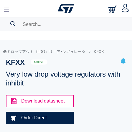
SEARCH HISTORY
BOOKMARK
低ドロップアウト（LDO）リニア･レギュレータ
KFXX
KFXX
Please
log in
to show your saved searches.
ACTIVE
Very low drop voltage regulators with
inhibit
Download datasheet
Order Direct