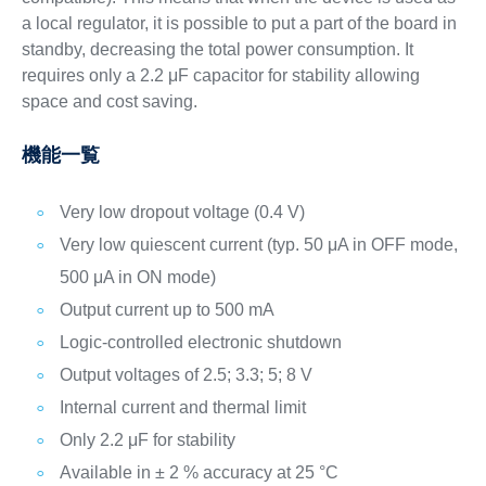
a local regulator, it is possible to put a part of the board in
standby, decreasing the total power consumption. It
requires only a 2.2 μF capacitor for stability allowing
space and cost saving.
機能一覧
Very low dropout voltage (0.4 V)
Very low quiescent current (typ. 50 μA in OFF mode,
500 μA in ON mode)
Output current up to 500 mA
Logic-controlled electronic shutdown
Output voltages of 2.5; 3.3; 5; 8 V
Internal current and thermal limit
Only 2.2 μF for stability
Available in ± 2 % accuracy at 25 °C