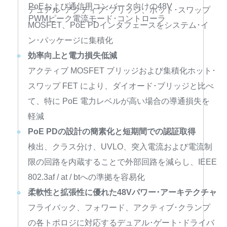
PoEおよび通信用コンバータ向けの48V
デュアル･アクティブ･ブリッジ、ホット･スワップ
PWMピーク電流モード･コントローラ
MOSFET、PoE PDインタフェースをシステム･イ
ン･パッケージに集積化
効率向上と電力損失低減
アクティブ MOSFET ブリッジおよび集積化ホット･
スワップ FET により、ダイオード･ブリッジと比べ
て、特に PoE 電力レベルが高い場合の導通損失を
軽減
PoE PDの設計の簡素化と短期間での認証取得
検出、クラス分け、UVLO、突入電流および電流制
限の回路を内蔵することで外部回路を減らし、IEEE
802.3af / at / btへの準拠を容易化
柔軟性と拡張性に優れた48Vパワー･アーキテクチャ
フライバック、フォワード、アクティブ･クランプ
の各トポロジに対応するデュアル･ゲート･ドライバ