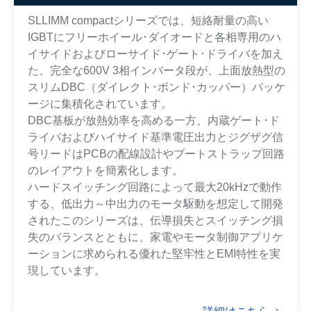
SLLIMM compactシリーズでは、短絡耐量の高い
IGBTにフリーホイール･ダイオードと各相専用のハ
イサイドおよびローサイド･ゲート･ドライバを加え
た、完全な600V 3相インバータ段が、上面放熱型の
スリムDBC（ダイレクト･ボンド･カッパー）パッケ
ージに集積化されています。
DBC基板が放熱効率を高める一方、内蔵ゲート･ド
ライバおよびハイサイド基準電圧出力とジグザグ信
号リードはPCBの配線設計やブートストラップ回路
のレイアウトを簡素化します。
ハードスイッチング回路によって最大20kHzで動作
する、低出力～中出力のモータ駆動を想定して開発
されたこのシリーズは、伝導損失とスイッチング損
失のバランスとともに、家電やモータ制御アプリケ
ーションに求められる優れた堅牢性とEMI特性を実
現しています。