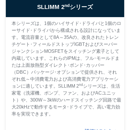
nd
SLLIMM 2
シリーズ
本シリーズは、1個のハイサイド･ドライバと1個のロ
ーサイド･ドライバから構成される設計になっていま
す。電流容量として8A～35Aの、改良されたトレン
チゲート･フィールドストップIGBTおよびスーパー
ジャンクションMOSFETをスイッチング素子として
内蔵しています。これらのIPMは、フル･モールドま
たは上面放熱型ダイレクト･ボンド･カッパー
（DBC）パッケージ･オプションで提供され、それ
ぞれ低～中消費電力および高消費電力アプリケーシ
nd
ョンに適しています。SLLIMM 2
シリーズは、生活
家電（洗濯機、ポンプ、ファン、およびACユニッ
ト）や、300W～3kWのハードスイッチング回路で最
大20kHzで動作するモータ･ドライブで、高い電力効
率を実現できます。