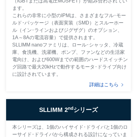
（IGBTまたは高電圧MOSFET）が組み合わされてい
ます。
これらの非常に小型のIPMは、さまざまなフル･モー
ルド･パッケージ（表面実装（SMD）とスルーホー
ル（イン･ラインおよびジグザグ）のオプション、
1A～8Aの電流容量）で提供されます。
SLLIMM nanoファミリは、ロール･シャッタ、冷蔵
庫、食洗機、洗濯機、ポンプ、ファンなどの生活家
電向け、および600Wまでの範囲のハードスイッチン
グ回路で最大20kHzで動作するモータ･ドライブ向け
に設計されています。
詳細はこちら
nd
SLLIMM 2
シリーズ
本シリーズは、1個のハイサイド･ドライバと1個のロ
ーサイド･ドライバから構成される設計になっていま