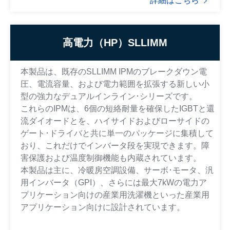
詳細はこちら
高電力（HP）SLLIMM
本製品は、既存のSLLIMM IPMのブレークダウン電
圧、電流容量、および電力範囲を拡張する新しい小
型の強力なデュアルインライン･シリーズです。
これらのIPMは、6個の短絡耐量を確保したIGBTと還
流ダイオードとを、ハイサイドおよびローサイドの
ゲート･ドライバと共に単一のパッケージに集積して
おり、これだけでインバータ段を実現できます。障
害保護および温度制御機能も内蔵されています。
本製品は主に、冷暖房空調設備、サーボ･モータ、汎
用インバータ（GPI）、さらには最大7kWの電力ア
プリケーション向けの産業用洗濯機といった産業用
アプリケーション向けに設計されています。