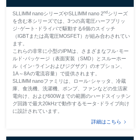
nd
SLLIMM nanoシリーズやSLLIMM nano 2
シリーズ
を含む本シリーズでは、3つの高電圧ハーフブリッ
ジ･ゲート･ドライバで駆動する6個のスイッチ
（IGBTまたは高電圧MOSFET）が組み合わされてい
ます。
これらの非常に小型のIPMは、さまざまなフル･モー
ルド･パッケージ（表面実装（SMD）とスルーホー
ル（イン･ラインおよびジグザグ）のオプション、
1A～8Aの電流容量）で提供されます。
SLLIMM nanoファミリは、ロール･シャッタ、冷蔵
庫、食洗機、洗濯機、ポンプ、ファンなどの生活家
電向け、および600Wまでの範囲のハードスイッチン
グ回路で最大20kHzで動作するモータ･ドライブ向け
に設計されています。
詳細はこちら