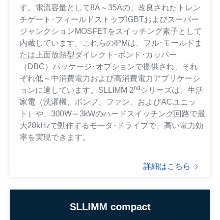
す。電流容量として8A～35Aの、改良されたトレン
チゲート･フィールドストップIGBTおよびスーパー
ジャンクションMOSFETをスイッチング素子として
内蔵しています。これらのIPMは、フル･モールドま
たは上面放熱型ダイレクト･ボンド･カッパー
（DBC）パッケージ･オプションで提供され、それ
ぞれ低～中消費電力および高消費電力アプリケーシ
nd
ョンに適しています。SLLIMM 2
シリーズは、生活
家電（洗濯機、ポンプ、ファン、およびACユニッ
ト）や、300W～3kWのハードスイッチング回路で最
大20kHzで動作するモータ･ドライブで、高い電力効
率を実現できます。
詳細はこちら
SLLIMM compact