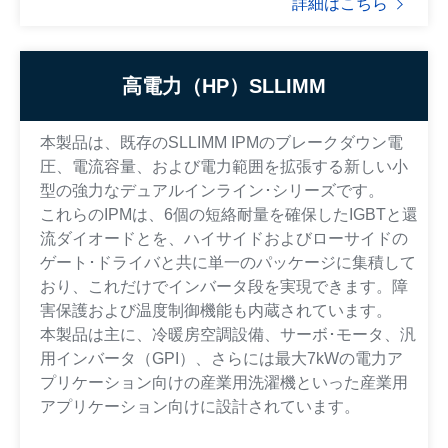
詳細はこちら
高電力（HP）SLLIMM
本製品は、既存のSLLIMM IPMのブレークダウン電
圧、電流容量、および電力範囲を拡張する新しい小
型の強力なデュアルインライン･シリーズです。
これらのIPMは、6個の短絡耐量を確保したIGBTと還
流ダイオードとを、ハイサイドおよびローサイドの
ゲート･ドライバと共に単一のパッケージに集積して
おり、これだけでインバータ段を実現できます。障
害保護および温度制御機能も内蔵されています。
本製品は主に、冷暖房空調設備、サーボ･モータ、汎
用インバータ（GPI）、さらには最大7kWの電力ア
プリケーション向けの産業用洗濯機といった産業用
アプリケーション向けに設計されています。