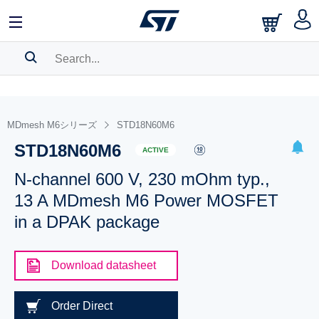
SEARCH HISTORY
BOOKMARK
MDmesh M6シリーズ
STD18N60M6
STD18N60M6
Please
log in
to show your saved searches.
ACTIVE
N-channel 600 V, 230 mOhm typ.,
13 A MDmesh M6 Power MOSFET
in a DPAK package
Download datasheet
Order Direct