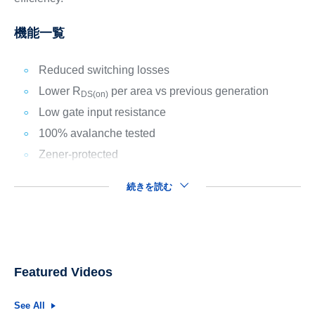
機能一覧
Reduced switching losses
Lower R
per area vs previous generation
DS(on)
Low gate input resistance
100% avalanche tested
Zener-protected
続きを読む
Featured Videos
See All