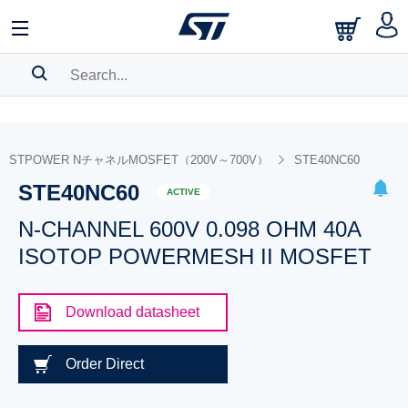
SEARCH HISTORY
BOOKMARK
STPOWER NチャネルMOSFET（200V～700V）
STE40NC60
STE40NC60
Please
log in
to show your saved searches.
ACTIVE
N-CHANNEL 600V 0.098 OHM 40A
ISOTOP POWERMESH II MOSFET
Download datasheet
Order Direct