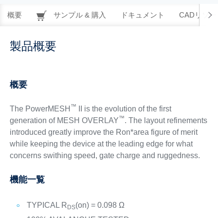
概要
サンプル & 購入
ドキュメント
CADリソー
製品概要
概要
™
The PowerMESH
II is the evolution of the first
™
generation of MESH OVERLAY
. The layout refinements
introduced greatly improve the Ron*area figure of merit
while keeping the device at the leading edge for what
concerns swithing speed, gate charge and ruggedness.
機能一覧
TYPICAL R
(on) = 0.098 Ω
DS