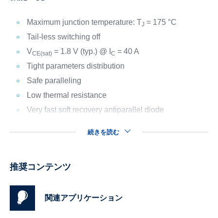
Maximum junction temperature: T
= 175 °C
J
Tail-less switching off
V
= 1.8 V (typ.) @ I
= 40 A
CE(sat)
C
Tight parameters distribution
Safe paralleling
Low thermal resistance
Very fast soft recovery antiparallel diode
続きを読む
推奨コンテンツ
関連アプリケーション