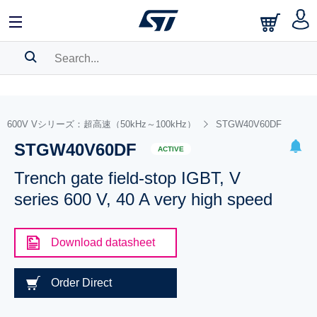
SEARCH HISTORY
BOOKMARK
600V Vシリーズ：超高速（50kHz～100kHz）
STGW40V60DF
STGW40V60DF
Please
log in
to show your saved searches.
ACTIVE
Trench gate field-stop IGBT, V
series 600 V, 40 A very high speed
Download datasheet
Order Direct