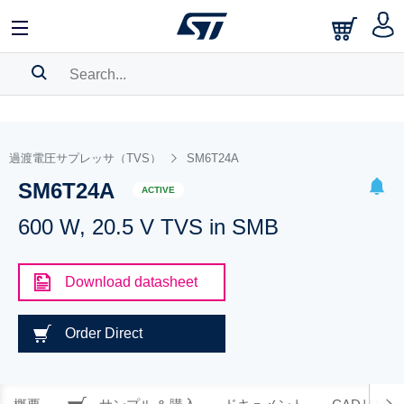
SEARCH HISTORY
BOOKMARK
過渡電圧サプレッサ（TVS）
SM6T24A
SM6T24A
Please
log in
to show your saved searches.
ACTIVE
600 W, 20.5 V TVS in SMB
Download datasheet
Order Direct