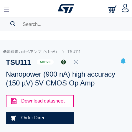
SEARCH HISTORY
BOOKMARK
低消費電力オペアンプ（<1mA）
TSU111
TSU111
Please
log in
to show your saved searches.
ACTIVE
Nanopower (900 nA) high accuracy
(150 µV) 5V CMOS Op Amp
Download datasheet
Order Direct