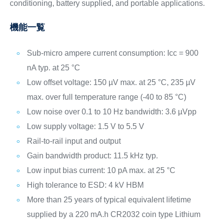
conditioning, battery supplied, and portable applications.
機能一覧
Sub-micro ampere current consumption: Icc = 900
nA typ. at 25 °C
Low offset voltage: 150 µV max. at 25 °C, 235 µV
max. over full temperature range (-40 to 85 °C)
Low noise over 0.1 to 10 Hz bandwidth: 3.6 µVpp
Low supply voltage: 1.5 V to 5.5 V
Rail-to-rail input and output
Gain bandwidth product: 11.5 kHz typ.
Low input bias current: 10 pA max. at 25 °C
High tolerance to ESD: 4 kV HBM
More than 25 years of typical equivalent lifetime
supplied by a 220 mA.h CR2032 coin type Lithium