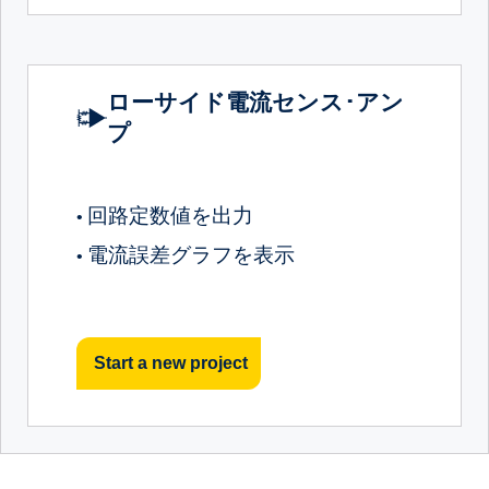
ローサイド電流センス･アン
プ
回路定数値を出力
•
電流誤差グラフを表示
•
Start a new project