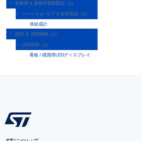
家庭用 & 業務用電気製品
(1)
パーソナル･ケア & 衛生用品
(1)
体組成計
照明 ＆ 照明制御
(1)
LED照明
(1)
看板 / 標識用LEDディスプレイ
STについて