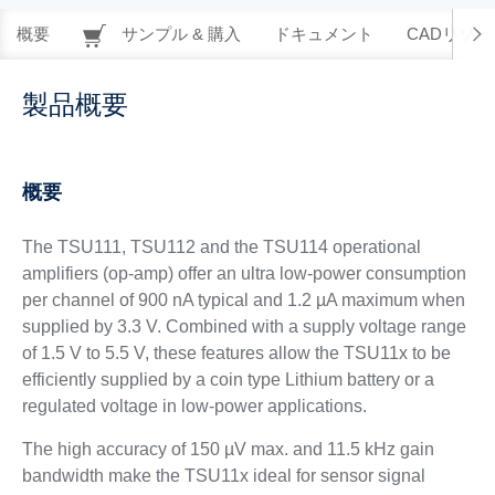
概要
サンプル & 購入
ドキュメント
CADリソー
製品概要
概要
The TSU111, TSU112 and the TSU114 operational
amplifiers (op-amp) offer an ultra low-power consumption
per channel of 900 nA typical and 1.2 µA maximum when
supplied by 3.3 V. Combined with a supply voltage range
of 1.5 V to 5.5 V, these features allow the TSU11x to be
efficiently supplied by a coin type Lithium battery or a
regulated voltage in low-power applications.
The high accuracy of 150 µV max. and 11.5 kHz gain
bandwidth make the TSU11x ideal for sensor signal