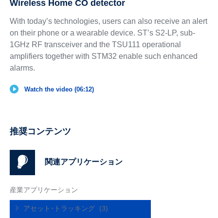
Wireless Home CO detector
With today’s technologies, users can also receive an alert
on their phone or a wearable device. ST’s S2-LP, sub-
1GHz RF transceiver and the TSU111 operational
amplifiers together with STM32 enable such enhanced
alarms.
Watch the video (06:12)
推奨コンテンツ
関連アプリケーション
産業アプリケーション
アセット･トラッキング
(3)