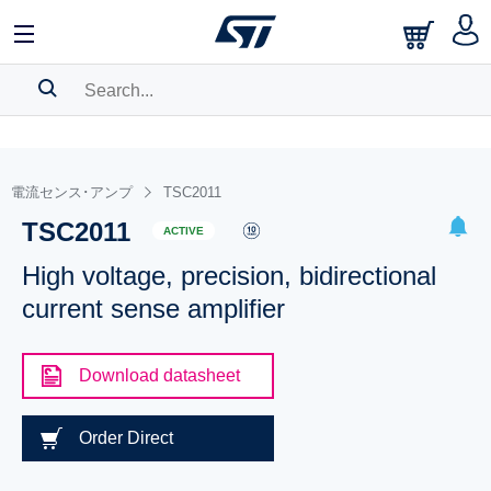
SEARCH HISTORY
BOOKMARK
電流センス･アンプ
TSC2011
TSC2011
Please
log in
to show your saved searches.
ACTIVE
High voltage, precision, bidirectional
current sense amplifier
Download datasheet
Order Direct