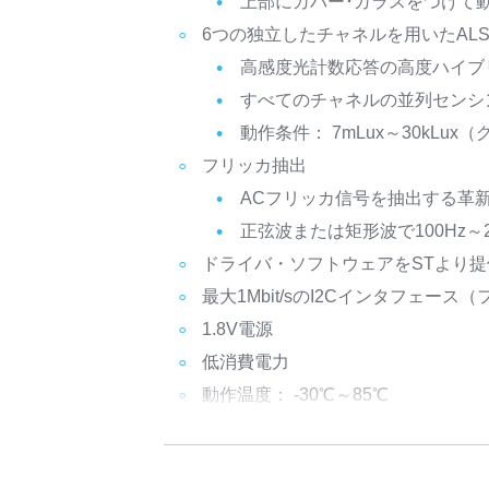
上部にカバー･ガラスをつけて
6つの独立したチャネルを用いたAL
高感度光計数応答の高度ハイブ
すべてのチャネルの並列センシ
動作条件： 7mLux～30kLu
フリッカ抽出
ACフリッカ信号を抽出する革
正弦波または矩形波で100Hz～
ドライバ・ソフトウェアをSTより提
最大1Mbit/sのI2Cインタフェース
1.8V電源
低消費電力
動作温度： -30℃～85℃