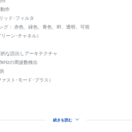
動作
S動作
リッド･フィルタ
ング： 赤色、緑色、青色、IR、透明、可視
x（グリーン･チャネル）
新的な読出しアーキテクチャ
2kHzの周波数検出
供
（ファスト･モード･プラス）
続きを読む