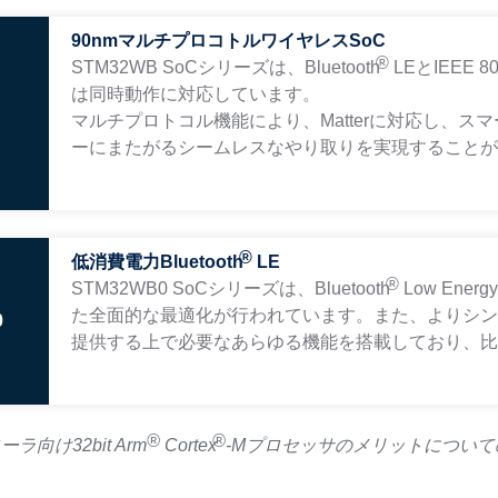
90nmマルチプロコトルワイヤレスSoC
®
STM32WB SoCシリーズは、Bluetooth
LEとIEEE 
は同時動作に対応しています。
マルチプロトコル機能により、Matterに対応し、ス
ーにまたがるシームレスなやり取りを実現すること
®
低消費電力Bluetooth
LE
®
STM32WB0 SoCシリーズは、Bluetooth
Low En
た全面的な最適化が行われています。また、よりシン
0
提供する上で必要なあらゆる機能を搭載しており、
®
®
向け32bit Arm
Cortex
-Mプロセッサのメリットについ