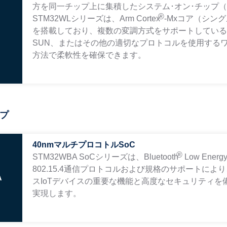
方を同一チップ上に集積したシステム･オン･チップ
®
STM32WLシリーズは、Arm Cortex
-Mxコア（シン
を搭載しており、複数の変調方式をサポートしているた
SUN、またはその他の適切なプロトコルを使用する
方法で柔軟性を確保できます。
プ
40nmマルチプロコトルSoC
®
STM32WBA SoCシリーズは、Bluetooth
Low Ener
802.15.4通信プロトコルおよび規格のサポート
A
スIoTデバイスの重要な機能と高度なセキュリティ
実現します。