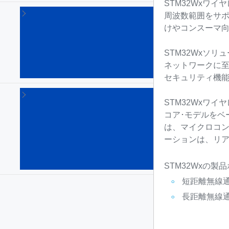
STM32Wxワイ
STM32
周波数範囲をサ
Arm
けやコンスーマ
Cortex
マイク
ロプロ
STM32Wxソ
セッサ
ネットワークに
(64)
セキュリティ機
STM8
STM32Wxワ
8bitマ
イク
コア･モデルをベ
ロコ
は、マイクロコン
ント
ーションは、リ
ロー
ラ
(135)
STM32Wxの
短距離無線通
長距離無線通