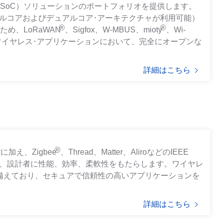
（SoC）ソリューションのポートフォリオを提供します。
グルコアおよびデュアルコア･アーキテクチャが利用可能）
®
®
め、LoRaWAN
、Sigfox、W-MBUS、mioty
、Wi-
ワイヤレス･アプリケーションにおいて、完全にオープンな
詳細はこちら
®
gyに加え、Zigbee
、Thread、Matter、AliroなどのIEEE
により、設計者に性能、効率、柔軟性をもたらします。ワイヤレ
を備えており、セキュアで信頼性の高いアプリケーションを
詳細はこちら