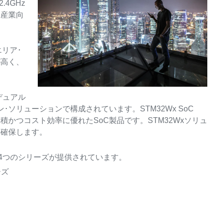
4GHz
い産業向
エリア･
が高く、
デュアル
ソリューションで構成されています。STM32Wx SoC
かつコスト効率に優れたSoC製品です。STM32Wxソリュ
を確保します。
の4つのシリーズが提供されています。
ーズ