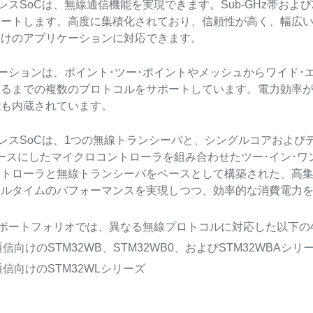
ヤレスSoCは、無線通信機能を実現できます。Sub-GHz帯および2.
ポートします。高度に集積化されており、信頼性が高く、幅広
向けのアプリケーションに対応できます。
リューションは、ポイント･ツー･ポイントやメッシュからワイド･
至るまでの複数のプロトコルをサポートしています。電力効率
能も内蔵されています。
イヤレスSoCは、1つの無線トランシーバと、シングルコアおよび
ースにしたマイクロコントローラを組み合わせたツー･イン･ワン･
トローラと無線トランシーバをベースとして構築された、高集積
アルタイムのパフォーマンスを実現しつつ、効率的な消費電力
製品ポートフォリオでは、異なる無線プロトコルに対応した以下
信向けのSTM32WB、STM32WB0、およびSTM32WBAシリ
信向けのSTM32WLシリーズ