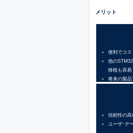
メリット
便利でコス
他のSTM3
移植も容易
将来の製品
信頼性の高
ユーザ･デ