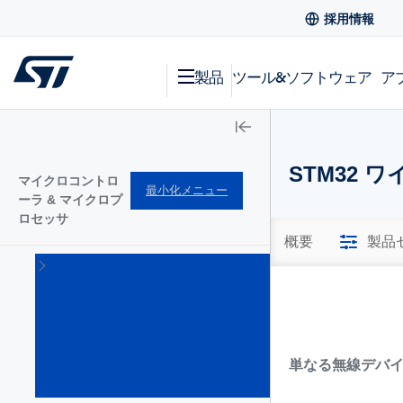
採用情報
製品
ツール&ソフトウェア
ア
STM32
マイクロコントロ
最小化メニュー
ーラ & マイクロプ
ロセッサ
概要
製品
STM32
Arm
Cortex
32bitマ
イクロ
コント
単なる無線デバイ
ローラ
(1644)