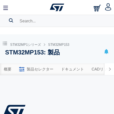
SEARCH HISTORY
BOOKMARK
STM32MP1シリーズ
STM32MP153
STM32MP153: 製品
Please
log in
to show your saved searches.
概要
製品セレクター
ドキュメント
CADリソー