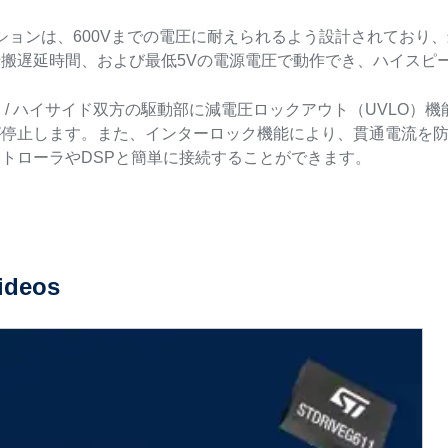
ションは、600Vまでの電圧に耐えられるよう設計されており、
搬遅延時間、および最低5Vの電源電圧で動作でき、ハイスピード
 / ハイサイド双方の駆動部に減電圧ロックアウト（UVLO
停止します。また、インターロック機能により、貫通電流を防止し
トローラやDSPと簡単に接続することができます。
ideos