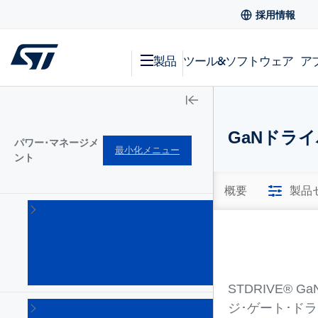
採用情報
製品
ツール&ソフトウェア
ア
GaNドラ
パワー･マネージメ
最小化メニュー
ント
概要
製品
AC-
DC
コン
バー
タ
(101)
STDRIVE®
DC-
ジ･ゲート･ド