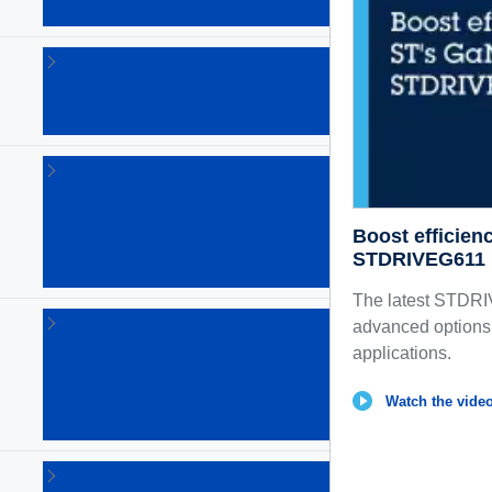
(22)
GaN（窒
化ガリウ
ム）パワ
ーIC
(26)
LED
ド
ラ
イ
Boost efficien
バ
STDRIVEG611
(73)
The latest STDR
LNB
advanced options
用
applications.
電
源
Watch the video
IC
(6)
イ