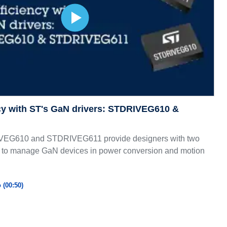
cy with ST's GaN drivers: STDRIVEG610 &
IVEG610 and STDRIVEG611 provide designers with two
 to manage GaN devices in power conversion and motion
 (00:50)