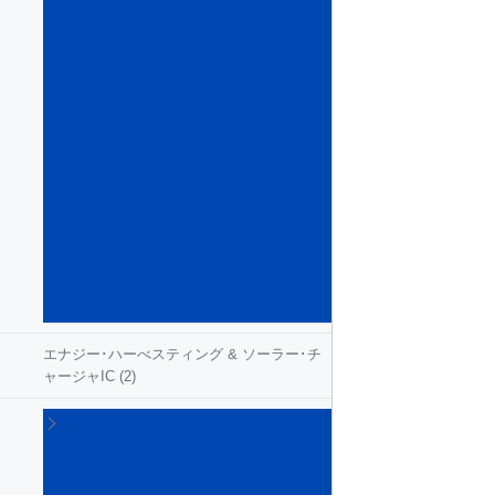
ン
テ
リ
ジ
ェ
ン
ト･
パ
ワ
ー･
ス
イ
ッ
チ
(54)
エナジー･ハーべスティング & ソーラー･チ
ャージャIC
(2)
ゲ
ー
ト･
ド