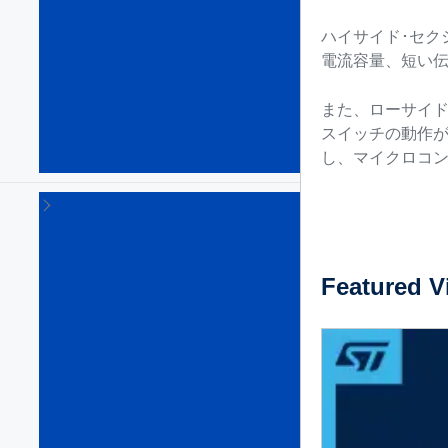
DC
スイ
ハイサイド･セク
ッチ
電流容量、短い伝
ン
グ･
コン
また、ローサイド
バー
スイッチの動作が
タ
し、マイクロコン
(120)
Eヒ
ュ
ー
ズ
Featured V
&
ホ
ッ
ト
ス
ワ
ッ
プ
IC