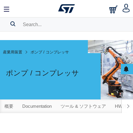
SEARCH HISTORY
BOOKMARK
産業用装置
ポンプ / コンプレッサ
Please
log in
to show your saved searches.
ポンプ / コンプレッサ
概要
Documentation
ツール & ソフトウェア
HW評価