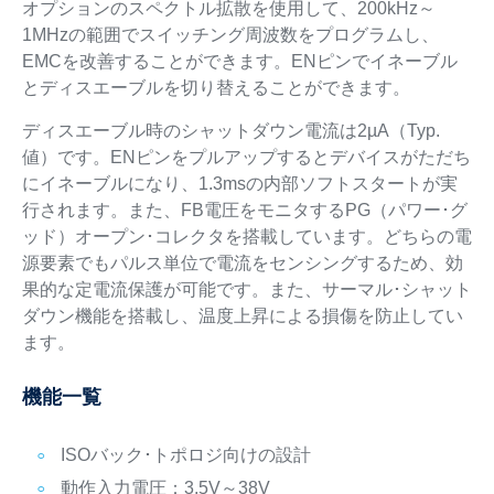
オプションのスペクトル拡散を使用して、200kHz～
1MHzの範囲でスイッチング周波数をプログラムし、
EMCを改善することができます。ENピンでイネーブル
とディスエーブルを切り替えることができます。
ディスエーブル時のシャットダウン電流は2µA（Typ.
値）です。ENピンをプルアップするとデバイスがただち
にイネーブルになり、1.3msの内部ソフトスタートが実
行されます。また、FB電圧をモニタするPG（パワー･グ
ッド）オープン･コレクタを搭載しています。どちらの電
源要素でもパルス単位で電流をセンシングするため、効
果的な定電流保護が可能です。また、サーマル･シャット
ダウン機能を搭載し、温度上昇による損傷を防止してい
ます。
機能一覧
ISOバック･トポロジ向けの設計
動作入力電圧：3.5V～38V