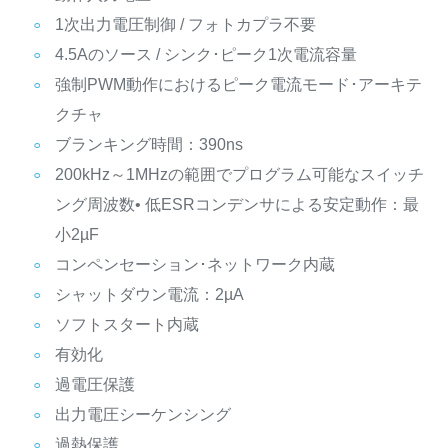
1次出力電圧制御 / フォトカプラ不要
4.5Aのソース / シンク･ピーク1次電流容量
強制PWM動作におけるピーク電流モード･アーキテ
クチャ
ブランキング時間：390ns
200kHz～1MHzの範囲でプログラム可能なスイッチ
ング周波数• 低ESRコンデンサによる安定動作：最
小2µF
コンペンセーション･ネットワーク内蔵
シャットダウン電流：2µA
ソフトスタート内蔵
有効化
過電圧保護
出力電圧シーケンシング
過熱保護