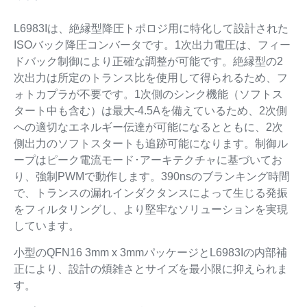
L6983Iは、絶縁型降圧トポロジ用に特化して設計された
ISOバック降圧コンバータです。1次出力電圧は、フィー
ドバック制御により正確な調整が可能です。絶縁型の2
次出力は所定のトランス比を使用して得られるため、フ
ォトカプラが不要です。1次側のシンク機能（ソフトス
タート中も含む）は最大-4.5Aを備えているため、2次側
への適切なエネルギー伝達が可能になるとともに、2次
側出力のソフトスタートも追跡可能になります。制御ル
ープはピーク電流モード･アーキテクチャに基づいてお
り、強制PWMで動作します。390nsのブランキング時間
で、トランスの漏れインダクタンスによって生じる発振
をフィルタリングし、より堅牢なソリューションを実現
しています。
小型のQFN16 3mm x 3mmパッケージとL6983Iの内部補
正により、設計の煩雑さとサイズを最小限に抑えられま
す。