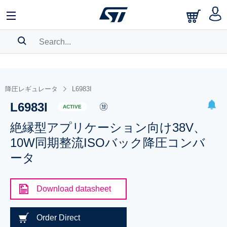
SEARCH HISTORY
BOOKMARK
降圧レギュレータ
L6983I
L6983I
Please
log in
to show your saved searches.
ACTIVE
絶縁型アプリケーション向け38V、
10W同期整流ISOバック降圧コンバ
ータ
Download datasheet
Order Direct