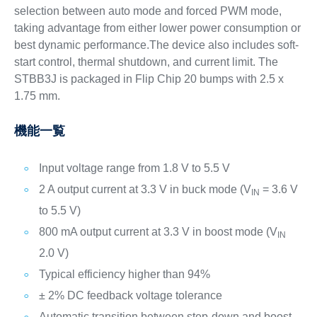
selection between auto mode and forced PWM mode,
taking advantage from either lower power consumption or
best dynamic performance.The device also includes soft-
start control, thermal shutdown, and current limit. The
STBB3J is packaged in Flip Chip 20 bumps with 2.5 x
1.75 mm.
機能一覧
Input voltage range from 1.8 V to 5.5 V
2 A output current at 3.3 V in buck mode (V
= 3.6 V
IN
to 5.5 V)
800 mA output current at 3.3 V in boost mode (V
IN
2.0 V)
Typical efficiency higher than 94%
± 2% DC feedback voltage tolerance
Automatic transition between step-down and boost