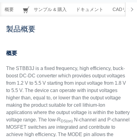
概要
サンプル & 購入
ドキュメント
CADリソー
製品概要
概要
The STBB3J is a fixed frequency, high efficiency, buck-
boost DC-DC converter which provides output voltages
from 1.2 V to 5.5 V starting from input voltage from 1.8 V
to 5.5 V. The device can operate with input voltages
higher than, equal to, or lower than the output voltage
making the product suitable for cell lithium-Ion
applications where the output voltage is within the battery
voltage range. The low-R
N-channel and P-channel
DS(on)
MOSFET switches are integrated and contribute to
achieve high efficiency. The MODE pin allows the