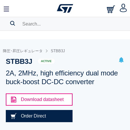
SEARCH HISTORY
BOOKMARK
降圧･昇圧レギュレータ
STBB3J
STBB3J
Please
log in
to show your saved searches.
ACTIVE
2A, 2MHz, high efficiency dual mode
buck-boost DC-DC converter
Download datasheet
Order Direct