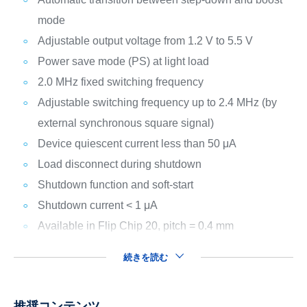
mode
Adjustable output voltage from 1.2 V to 5.5 V
Power save mode (PS) at light load
2.0 MHz fixed switching frequency
Adjustable switching frequency up to 2.4 MHz (by
external synchronous square signal)
Device quiescent current less than 50 μA
Load disconnect during shutdown
Shutdown function and soft-start
Shutdown current < 1 μA
Available in Flip Chip 20, pitch = 0.4 mm
続きを読む
推奨コンテンツ