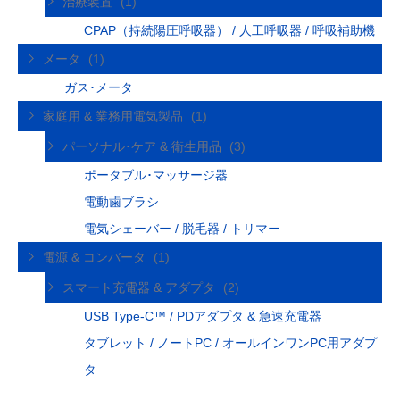
治療装置
(1)
CPAP（持続陽圧呼吸器） / 人工呼吸器 / 呼吸補助機
メータ
(1)
ガス･メータ
家庭用 & 業務用電気製品
(1)
パーソナル･ケア & 衛生用品
(3)
ポータブル･マッサージ器
電動歯ブラシ
電気シェーバー / 脱毛器 / トリマー
電源 & コンバータ
(1)
スマート充電器 & アダプタ
(2)
USB Type-C™ / PDアダプタ & 急速充電器
タブレット / ノートPC / オールインワンPC用アダプ
タ