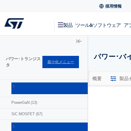
採用情報
製品
ツール&ソフトウェア
ア
パワー･バイ
パワー･トランジス
最小化メニュー
タ
概要
製品
IGBT
(213)
PowerGaN
(13)
SiC MOSFET
(67)
パワー