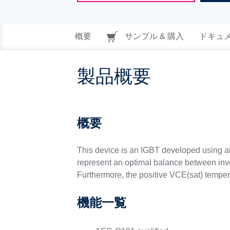
概要
サンプル & 購入
ドキュ
製品概要
概要
This device is an IGBT developed using an 
represent an optimal balance between inver
Furthermore, the positive VCE(sat) temperat
機能一覧