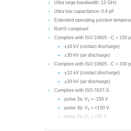
Ultra large bandwidth: 12 GHz
Ultra low capacitance: 0.4 pF
Extended operating junction temperat
RoHS compliant
Complies with ISO 10605 - C = 150 p
±16 kV (contact discharge)
±30 kV (air discharge)
Complies with ISO 10605 - C = 330 p
±12 kV (contact discharge)
±30 kV (air discharge)
Complies with ISO 7637-3:
pulse 3a: V
= -150 V
s
pulse 3b: V
= +150 V
s
pulse 2a: V
= ±85 V
s