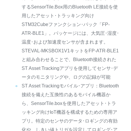
するSensorTile.Box用のBluetooth LE接続を使
用したアセット･トラッキング向け
STM32Cubeファンクション･パック「FP-
ATR-BLE1」。パッケージには、大気圧･湿度･
温度･および加速度センサが含まれます。
STEVAL-MKSBOX1V1キットをFP-ATR-BLE1
と組み合わせることで、Bluetooth接続された
ST Asset Trackingアプリを使用してセンサ･デ
ータのモニタリングや、ログの記録が可能
ST Asset Trackingモバイル･アプリ：Bluetooth
接続を備えた互換性のあるモバイル機器か
ら、SensorTile.boxを使用したアセット･トラ
ッキング向けIoT機器を構成するための専用ア
プリ。特定のセンサのデータ･ロギングの有効
化や、しきい値トリガを設定してロギング･ア