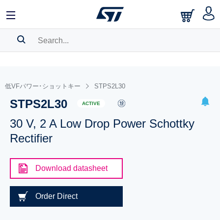
SEARCH HISTORY
BOOKMARK
低VFパワー･ショットキー
STPS2L30
STPS2L30
Please
log in
to show your saved searches.
ACTIVE
30 V, 2 A Low Drop Power Schottky
Rectifier
Download datasheet
Order Direct